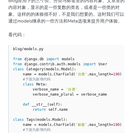
Blog应用下的三个类、分类与标签里的内容对象、文章里的
内容对象，显示的是一些复数的类名，或者是一些类的对
象。这样的的体验很不好，不是我们想要的。这时我们可以
通过models继承的一些方法和Meta选项来提升用户体验。
看代码：
blog/models.py

from
 django.db 
import
from
 django.contrib.auth.models 
import
class
Category
(models.Model)
:
    name = models.CharField(
'分类'
,max_length=
100
)

#下面为新增代码
class
Meta
:
        verbose_name = 
'分类'
        verbose_name_plural = verbose_name

def
__str__
(self)
:
return
 self.name

class
Tags
(models.Model)
:
    name = models.CharField(
'标签'
,max_length=
100
)

#下面为新增代码