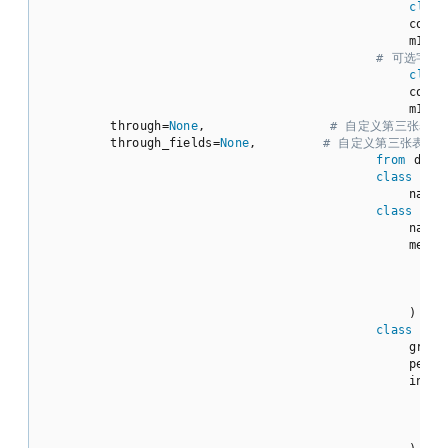
class
                                            code = 
                                            m1 = m
# 可选字段有:
class
                                            code = 
                                            m1 = m
        through=
None
,               
# 自定义第三张表
        through_fields=
None
,        
# 自定义第三张表时
from
 djan
class
Per
                                            name = 
class
Gro
                                            name = 
                                            members
                                                Pe
                                                t
                                                th
                                            )

class
Mem
                                            group = 
                                            person =
                                            inviter
                                                Pe
                                                on_
                                                r