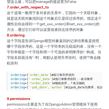
望这么做，可以把manage的值设置为False
7.order_with_respect_to
这个选项一般用于多对多的关系中，它指向一个关联对象，
就是说关联对象找到这个对象后它是经过排序的。指定这个
属性后你会得到一个get_xxx_order()和set_xxx_order()的
方法，通过它们你可以设置或者回去排序的对象
8.ordering
这个字段是告诉Django模型对象返回的记录结果集是按照
哪个字段排序的。这是一个字符串的元组或列表，没有一个
字符串都是一个字段和用一个可选的表明降序的'-'构成。当
字段名前面没有'-'时，将默认使用升序排列。使用'?'将会随
机排列
ordering
=[
'order_date'
ordering
=[
'-order_date'
ordering
=[
'?order_date'
ordering
=[
'-pub_date'
,
'author'
]#以pub_date为降序，在以au
9.permissions
permissions主要是为了在DjangoAdmin管理模块下使用