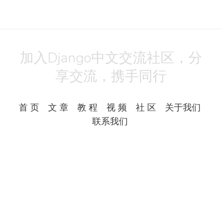
加入Django中文交流社区，分
享交流，携手同行
首 页
文 章
教 程
视 频
社 区
关于我们
联系我们
Copyright © 2018
django.cn
All Rights Reserved.
Powered by
Django3
备案号：湘ICP备17023990号-1