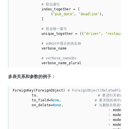
# 联合索引
            index_together = [

                (
"pub_date"
, 
"deadline"
),

            ]

# 联合唯一索引
            unique_together = ((
"driver"
, 
"restaurant
# admin中显示的表名称
            verbose_name

# verbose_name加s
            verbose_name_plural
多表关系和参数的例子：
ForeignKey(ForeignObject) 
# ForeignObject(RelatedField)
        to,                         
# 要进行关联的表
        to_field=
None
,              
# 要关联的表中的字
        on_delete=
None
,             
# 当删除关联表中的
                                        - mod
                                        - models
                                        - model
                                        - m