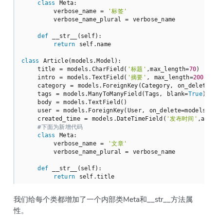
class
Meta
:
        verbose_name = 
'标签'
        verbose_name_plural = verbose_name

def
__str__
(self)
:
return
 self.name

class
Article
(models.Model)
:
    title = models.CharField(
'标题'
,max_length=
70
)

    intro = models.TextField(
'摘要'
, max_length=
200
, b
    category = models.ForeignKey(Category, on_delete=m
    tags = models.ManyToManyField(Tags, blank=
True
)

    body = models.TextField()

    user = models.ForeignKey(User, on_delete=models.CA
    created_time = models.DateTimeField(
'发布时间'
,auto
#下面为新增代码
class
Meta
:
        verbose_name = 
'文章'
        verbose_name_plural = verbose_name

def
__str__
(self)
:
return
 self.title
我们给每个类都增加了一个内部类Meta和__str__方法属
性。