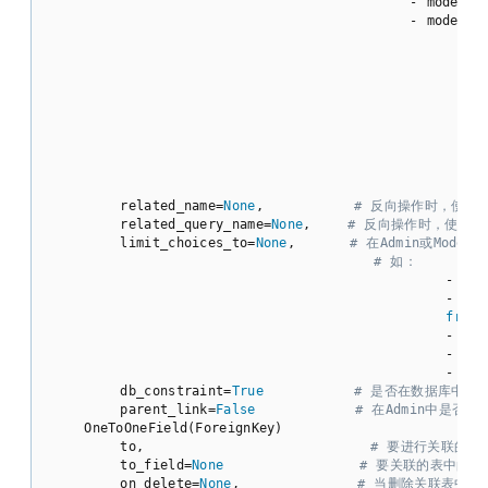
                                        - m
                                        - model
                                             
                                           
                                                  
                                                
                                                 
                                                   
        related_name=
None
,          
# 反向操作时，使用的字
        related_query_name=
None
,    
# 反向操作时，使用的连接前
        limit_choices_to=
None
,      
# 在Admin或Mod
# 如：
                                            - limi
                                            - limi
from
 
                                            - limit
                                            - limi
                                            - limi
        db_constraint=
True
# 是否在数据库中创
        parent_link=
False
# 在Admin中是否
    OneToOneField(ForeignKey)

        to,                         
# 要进行关联的表
        to_field=
None
# 要关联的表中的字
        on_delete=
None
,             
# 当删除关联表中的