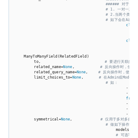
###### 对于一对一
# 1. 一对一其
# 2.当两个类之
# 如下会在A表中额
class
                                                nid
                                                par
class
                                                id 
                                                cod
    ManyToManyField(RelatedField)

        to,                         
# 要进行关联的表
        related_name=
None
,          
# 反向操作时，使用的字
        related_query_name=
None
,    
# 反向操作时，使用的连接前
        limit_choices_to=
None
,      
# 在Admin或Mod
# 如：
                                            - limi
                                            - limi
from
 
                                            - limit
                                            - limi
                                            - limi
        symmetrical=
None
,           
# 仅用于多对多自关联
# 做如下操作时，不
                                        models.BB.ob
# 可选字段有：