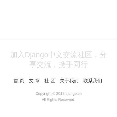
加入Django中文交流社区，分
享交流，携手同行
首 页
文 章
社 区
关于我们
联系我们
Copyright © 2018
django.cn
All Rights Reserved.
Powered by Django