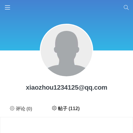
xiaozhou1234125@qq.com
帖子 (112)
评论 (0)