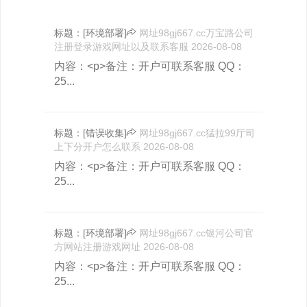
标题：
[环境部署]
网址98gj667.cc万宝路公司
注册登录游戏网址以及联系客服
2026-08-08
内容：<p>备注：开户可联系客服 QQ：
25...
标题：
[错误收集]
网址98gj667.cc猛拉99厅司
上下分开户怎么联系
2026-08-08
内容：<p>备注：开户可联系客服 QQ：
25...
标题：
[环境部署]
网址98gj667.cc银河公司官
方网站注册游戏网址
2026-08-08
内容：<p>备注：开户可联系客服 QQ：
25...