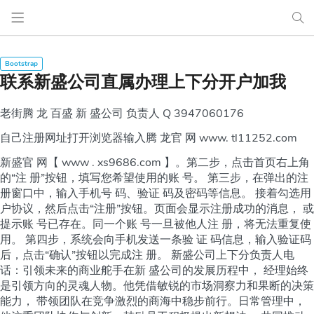
联系新盛公司直属办理上下分开户加我
老街腾 龙 百盛 新 盛公司 负责人 Q 3947060176
自己注册网址打开浏览器输入腾 龙官 网 www. tl11252.com
新盛官 网【 www . xs9686.com 】。第二步，点击首页右上角
的“注 册”按钮，填写您希望使用的账 号。 第三步，在弹出的注
册窗口中，输入手机号 码、验证 码及密码等信息。 接着勾选用
户协议，然后点击“注册”按钮。页面会显示注册成功的消息， 或
提示账 号已存在。同一个账 号一旦被他人注 册，将无法重复使
用。 第四步，系统会向手机发送一条验 证 码信息，输入验证码
后，点击“确认”按钮以完成注 册。 新盛公司上下分负责人电
话：引领未来的商业舵手在新 盛公司的发展历程中， 经理始终
是引领方向的灵魂人物。他凭借敏锐的市场洞察力和果断的决策
能力， 带领团队在竞争激烈的商海中稳步前行。日常管理中，