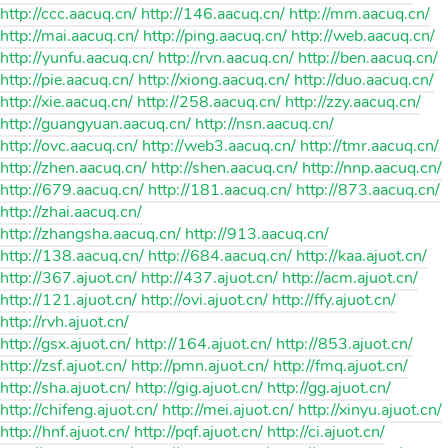
http://ccc.aacuq.cn/ http://146.aacuq.cn/ http://mm.aacuq.cn/
http://mai.aacuq.cn/ http://ping.aacuq.cn/ http://web.aacuq.cn/
http://yunfu.aacuq.cn/ http://rvn.aacuq.cn/ http://ben.aacuq.cn/
http://pie.aacuq.cn/ http://xiong.aacuq.cn/ http://duo.aacuq.cn/
http://xie.aacuq.cn/ http://258.aacuq.cn/ http://zzy.aacuq.cn/
http://guangyuan.aacuq.cn/ http://nsn.aacuq.cn/
http://ovc.aacuq.cn/ http://web3.aacuq.cn/ http://tmr.aacuq.cn/
http://zhen.aacuq.cn/ http://shen.aacuq.cn/ http://nnp.aacuq.cn/
http://679.aacuq.cn/ http://181.aacuq.cn/ http://873.aacuq.cn/
http://zhai.aacuq.cn/
http://zhangsha.aacuq.cn/ http://913.aacuq.cn/
http://138.aacuq.cn/ http://684.aacuq.cn/ http://kaa.ajuot.cn/
http://367.ajuot.cn/ http://437.ajuot.cn/ http://acm.ajuot.cn/
http://121.ajuot.cn/ http://ovi.ajuot.cn/ http://ffy.ajuot.cn/
http://rvh.ajuot.cn/
http://gsx.ajuot.cn/ http://164.ajuot.cn/ http://853.ajuot.cn/
http://zsf.ajuot.cn/ http://pmn.ajuot.cn/ http://fmq.ajuot.cn/
http://sha.ajuot.cn/ http://gig.ajuot.cn/ http://gg.ajuot.cn/
http://chifeng.ajuot.cn/ http://mei.ajuot.cn/ http://xinyu.ajuot.cn/
http://hnf.ajuot.cn/ http://pqf.ajuot.cn/ http://ci.ajuot.cn/