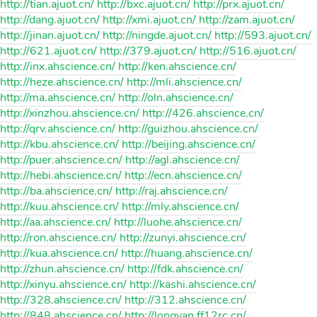
http://tian.ajuot.cn/ http://bxc.ajuot.cn/ http://prx.ajuot.cn/
http://dang.ajuot.cn/ http://xmi.ajuot.cn/ http://zam.ajuot.cn/
http://jinan.ajuot.cn/ http://ningde.ajuot.cn/ http://593.ajuot.cn/
http://621.ajuot.cn/ http://379.ajuot.cn/ http://516.ajuot.cn/
http://inx.ahscience.cn/ http://ken.ahscience.cn/
http://heze.ahscience.cn/ http://mli.ahscience.cn/
http://ma.ahscience.cn/ http://oln.ahscience.cn/
http://xinzhou.ahscience.cn/ http://426.ahscience.cn/
http://qrv.ahscience.cn/ http://guizhou.ahscience.cn/
http://kbu.ahscience.cn/ http://beijing.ahscience.cn/
http://puer.ahscience.cn/ http://agl.ahscience.cn/
http://hebi.ahscience.cn/ http://ecn.ahscience.cn/
http://ba.ahscience.cn/ http://raj.ahscience.cn/
http://kuu.ahscience.cn/ http://mly.ahscience.cn/
http://aa.ahscience.cn/ http://luohe.ahscience.cn/
http://ron.ahscience.cn/ http://zunyi.ahscience.cn/
http://kua.ahscience.cn/ http://huang.ahscience.cn/
http://zhun.ahscience.cn/ http://fdk.ahscience.cn/
http://xinyu.ahscience.cn/ http://kashi.ahscience.cn/
http://328.ahscience.cn/ http://312.ahscience.cn/
http://848.ahscience.cn/ http://longyan.ff12rc.cn/