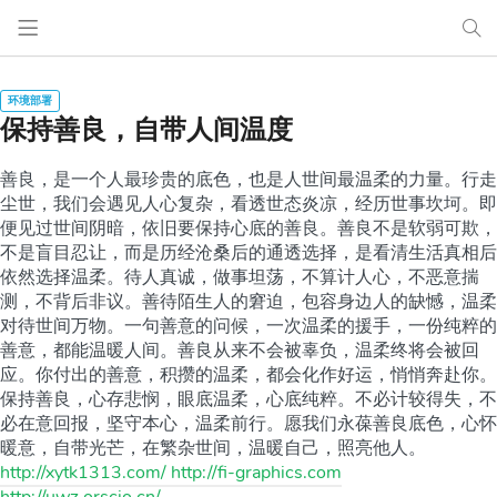
保持善良，自带人间温度
善良，是一个人最珍贵的底色，也是人世间最温柔的力量。行走
尘世，我们会遇见人心复杂，看透世态炎凉，经历世事坎坷。即
便见过世间阴暗，依旧要保持心底的善良。善良不是软弱可欺，
不是盲目忍让，而是历经沧桑后的通透选择，是看清生活真相后
依然选择温柔。待人真诚，做事坦荡，不算计人心，不恶意揣
测，不背后非议。善待陌生人的窘迫，包容身边人的缺憾，温柔
对待世间万物。一句善意的问候，一次温柔的援手，一份纯粹的
善意，都能温暖人间。善良从来不会被辜负，温柔终将会被回
应。你付出的善意，积攒的温柔，都会化作好运，悄悄奔赴你。
保持善良，心存悲悯，眼底温柔，心底纯粹。不必计较得失，不
必在意回报，坚守本心，温柔前行。愿我们永葆善良底色，心怀
暖意，自带光芒，在繁杂世间，温暖自己，照亮他人。
http://xytk1313.com/ http://fi-graphics.com