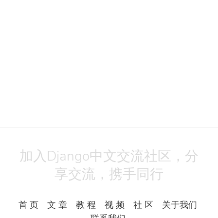
加入Django中文交流社区，分
享交流，携手同行
首 页
文 章
教 程
视 频
社 区
关于我们