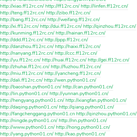
http://xiao.ff12rc.cn/ http://ff12rc.cn/ http://linfen.ff12rc.cn/
http://teng.ff12rc.cn/ http://zibo.ff12rc.cn/
http://bang.ff12rc.cn/ http://weifang.ff12rc.cn/
http://xi.ff12rc.cn/ http://dui.ff12rc.cn/ http://qinzhou.ff12rc.cn/
http://kunming.ff12rc.cn/ http://hainan.ff12rc.cn/
http://ddd.ff12rc.cn/ http://ppp.ff12rc.cn/
http://danzhou.ff12rc.cn/ http://haixi.ff12rc.cn/
http://nanyang.ff12rc.cn/ http://ccc.ff12rc.cn/
http://yu.ff12rc.cn/ http://huai.ff12rc.cn/ http://gei.ff12rc.cn/
http://zhuhai.ff12rc.cn/ http://fuzhou.ff12rc.cn/
http://miu.ff12rc.cn/ http://yancheng.ff12rc.cn/
http://dali.ff12rc.cn/ http://wen.python01.cn/
http://baoshan.python01.cn/ http://can.python01.cn/
http://lin.python01.cn/ http://yunnan.python01.cn/
http://hengyang.python01.cn/ http://xiangfan.python01.cn/
http://daqing.python01.cn/ http://qiang.python01.cn/
http://fangchenggang.python01.cn http://qinzhou.python01.cn/
http://ningde.python01.cn/ http://nn.python01.cn/
http://www.python01.cn/ http://hong.python01.cn/
http://yang.python01.cn/ http://kao.python01.cn/