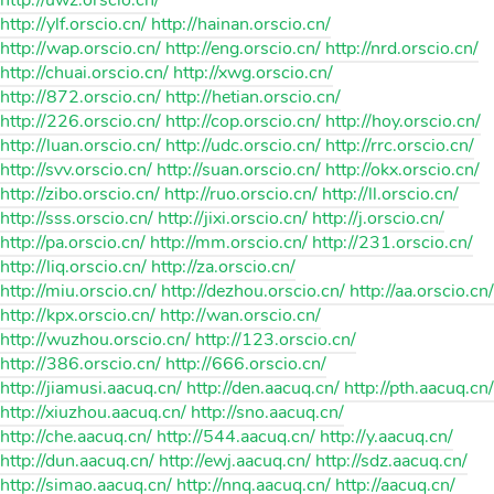
http://uwz.orscio.cn/
http://ylf.orscio.cn/ http://hainan.orscio.cn/
http://wap.orscio.cn/ http://eng.orscio.cn/ http://nrd.orscio.cn/
http://chuai.orscio.cn/ http://xwg.orscio.cn/
http://872.orscio.cn/ http://hetian.orscio.cn/
http://226.orscio.cn/ http://cop.orscio.cn/ http://hoy.orscio.cn/
http://luan.orscio.cn/ http://udc.orscio.cn/ http://rrc.orscio.cn/
http://svv.orscio.cn/ http://suan.orscio.cn/ http://okx.orscio.cn/
http://zibo.orscio.cn/ http://ruo.orscio.cn/ http://ll.orscio.cn/
http://sss.orscio.cn/ http://jixi.orscio.cn/ http://j.orscio.cn/
http://pa.orscio.cn/ http://mm.orscio.cn/ http://231.orscio.cn/
http://liq.orscio.cn/ http://za.orscio.cn/
http://miu.orscio.cn/ http://dezhou.orscio.cn/ http://aa.orscio.cn/
http://kpx.orscio.cn/ http://wan.orscio.cn/
http://wuzhou.orscio.cn/ http://123.orscio.cn/
http://386.orscio.cn/ http://666.orscio.cn/
http://jiamusi.aacuq.cn/ http://den.aacuq.cn/ http://pth.aacuq.cn/
http://xiuzhou.aacuq.cn/ http://sno.aacuq.cn/
http://che.aacuq.cn/ http://544.aacuq.cn/ http://y.aacuq.cn/
http://dun.aacuq.cn/ http://ewj.aacuq.cn/ http://sdz.aacuq.cn/
http://simao.aacuq.cn/ http://nnq.aacuq.cn/ http://aacuq.cn/