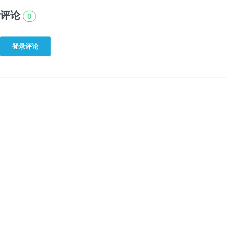
评论
0
登录评论