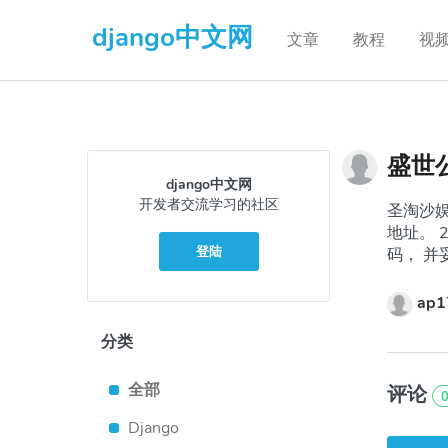
django中文网
文章
教程
视
盛世公
django中文网
开发者交流学习的社区
圣淘沙娱乐
地址。 
登陆
码， 并
ap1
分类
全部
评论
Django