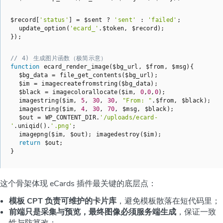
$record[
'status'
] = $sent ? 
'sent'
 : 
'failed'
;

  update_option(
'ecard_'
.$token, $record);

});
// 4) 生成图片函数（极简示意）
function
ecard_render_image
($bg_url, $from, $msg)
{

  $bg_data = file_get_contents($bg_url);

  $im = imagecreatefromstring($bg_data);

  $black = imagecolorallocate($im, 
0
,
0
,
0
);

  imagestring($im, 
5
, 
30
, 
30
, 
"From: "
.$from, $black);

  imagestring($im, 
4
, 
30
, 
70
, $msg, $black);

  $out = WP_CONTENT_DIR.
'/uploads/ecard-
'
.uniqid().
'.png'
;

  imagepng($im, $out); imagedestroy($im);

return
 $out;

}
这个骨架体现 eCards 插件最关键的底层点：
模板 CPT 负责可维护的卡片库
，避免模板散落在短代码里；
前端只是采集与预览，最终图像必须服务端生成
，保证一致
性与防篡改；