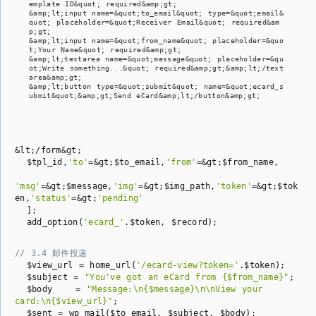
emplate ID&quot; required&amp;gt;

&amp;lt;input name=&quot;to_email&quot; type=&quot;email&
quot; placeholder=&quot;Receiver Email&quot; required&am
p;gt;

&amp;lt;input name=&quot;from_name&quot; placeholder=&quo
t;Your Name&quot; required&amp;gt;

&amp;lt;textarea name=&quot;message&quot; placeholder=&qu
ot;Write something...&quot; required&amp;gt;&amp;lt;/text
area&amp;gt;

&amp;lt;button type=&quot;submit&quot; name=&quot;ecard_s
ubmit&quot;&amp;gt;Send eCard&amp;lt;/button&amp;gt;
&lt;/form&gt;

  $tpl_id,
'to'
=&gt;$to_email,
'from'
=&gt;$from_name,

'msg'
=&gt;$message,
'img'
=&gt;$img_path,
'token'
=&gt;$tok
en,
'status'
=&gt;
'pending'
  ];

  add_option(
'ecard_'
.$token, $record);
// 3.4 邮件投递
  $view_url = home_url(
'/ecard-view?token='
.$token);

  $subject = 
"You've got an eCard from {$from_name}"
;

  $body    = 
"Message:\n{$message}\n\nView your 
card:\n{$view_url}"
;

  $sent = wp_mail($to_email, $subject, $body);