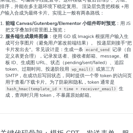
体/配色、可编辑字段配置等。这样模板可被后台维护、分组、
排序，并能在多主题环境下稳定复用。 渲染层负责把模板 +用
户输入合成为最终卡片。实现上一般有两条路线：
前端 Canvas/Gutenberg/Elementor 小组件即时预览
：用 JS
把文字叠加到背景图上预览；
服务端生成最终图像
：使用 GD 或 Imagick 根据用户输入生
成可分享图片（避免用户篡改前端结果）。 投递层则接手“把
卡片发出去”。常见设计是：生成一条
记录（自
ecard_send
定义表更合理），记录发送者、接收者邮箱、message、模
板 ID、生成图 URL、状态（pending/sent/failed）、追踪
token、过期时间。投递阶段用
或第三方
wp_mail()
SMTP，在成功后写回状态，同时提供一个带 token 的访问页
用于查看/下载卡片。为了防刷和隐私，token 通常是
生
hash_hmac(template_id + time + receiver_email)
成，查询时只用 token，不暴露原始邮箱。