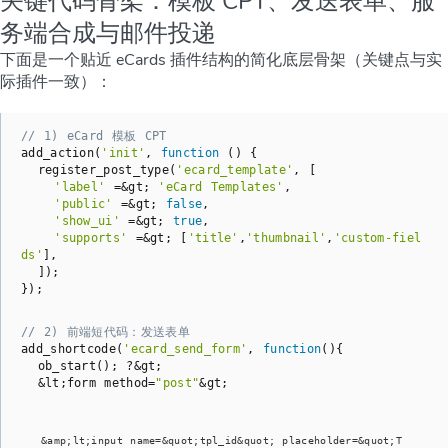
关键代码骨架：模板 CPT、发送表单、服
务端合成与邮件投递
下面是一个贴近 eCards 插件结构的简化底层骨架（关键点与实
际插件一致）：
// 1) eCard 模板 CPT
add_action(
'init'
, 
function
()
{

  register_post_type(
'ecard_template'
, [

'label'
 =&gt; 
'eCard Templates'
,

'public'
 =&gt; 
false
,

'show_ui'
 =&gt; 
true
,

'supports'
 =&gt; [
'title'
,
'thumbnail'
,
'custom-fiel
ds'
],

  ]);

});
// 2) 前端短代码：发送表单
add_shortcode(
'ecard_send_form'
, 
function
()
{

  ob_start(); ?&gt;

  &lt;form method=
"post"
&gt;
&amp;lt;input name=&quot;tpl_id&quot; placeholder=&quot;T