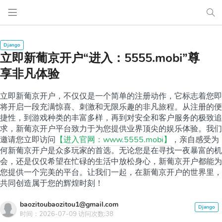
立即新葡京开户“进入：5555.mobi”尊
享非凡体验
立即新葡京开户，不仅仅是一个简单的注册动作，它标志着您即
将开启一段充满惊喜、刺激和无限乐趣的非凡旅程。从注册的便
捷性，到游戏种类的丰富多样，再到对安全和客户服务的极致追
求，新葡京开户平台致力于为您提供业界顶尖的娱乐体验。我们
邀请您立即访问
【进入官网：www.5555.mobi】
，亲自感受为
何新葡京开户是众多玩家的首选。无论您是在寻找一夜暴富的机
会，还是仅仅希望在忙碌的生活中放松身心，新葡京开户都能为
您提供一个完美的平台。让我们一起，在新葡京开户的世界里，
共同创造属于您的辉煌时刻！
baozitoubaozitou1@gmail.com
时间：2026-07-09 访问次数:38