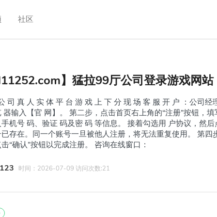
频
社区
l11252.com】猛拉99厅公司登录游戏网站
公 司 真 人 实 体 平 台 游 戏 上 下 分 现 场 客 服 开 户 ：公
 器输入【官 网】。 第二步，点击首页右上角的“注册”按钮，
手机号 码、验证 码及密 码 等信息。 接着勾选用 户协议，然
号已存在。同一个账号一旦被他人注册，将无法重复使用。 第四
击“确认”按钮以完成注册。 咨询在线窗口：
123
时间：2026-07-09 访问次数:21
0