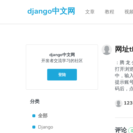
django中文网
文章
教程
视
网址t
django中文网
开发者交流学习的社区
：腾 龙 
打开浏览
登陆
中，输入
提示账
码后，点
分类
123
全部
Django
评论