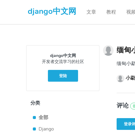
django中文网
文章
教程
视
缅甸
django中文网
开发者交流学习的社区
缅甸小勐拉
登陆
小勐
分类
评论
全部
登录
Django