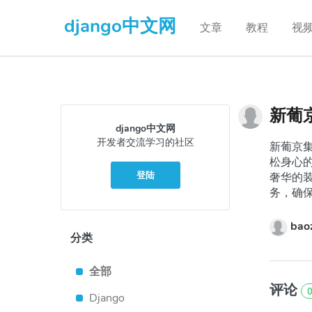
django中文网
文章
教程
视
新葡京
django中文网
开发者交流学习的社区
新葡京
松身心
登陆
奢华的
务，确
bao
分类
全部
评论
Django