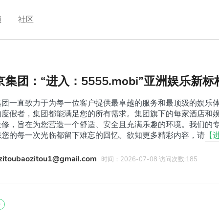
频
社区
集团：“进入：5555.mobi”亚洲娱乐新标
集团一直致力于为每一位客户提供最卓越的服务和最顶级的娱乐
的度假者，集团都能满足您的所有需求。集团旗下的每家酒店和
装修，旨在为您营造一个舒适、安全且充满乐趣的环境。我们的
保您的每一次光临都留下难忘的回忆。欲知更多精彩内容，请
【进
zitoubaozitou1@gmail.com
时间：2026-07-08 访问次数:185
0