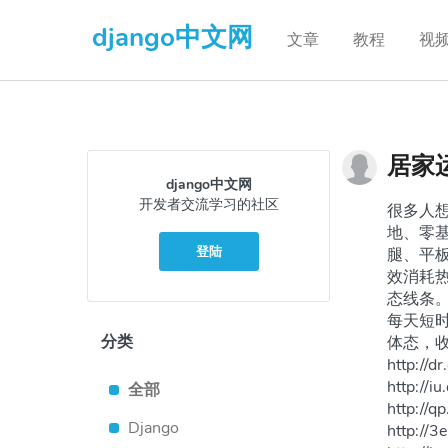
django中文网
文章
教程
视
居家
django中文网
开发者交流学习的社区
很多人
地、零
登陆
腿、平
效消耗
态线条
每天短
分类
体态，收获
http://d
http://i
全部
http://q
Django
http://3