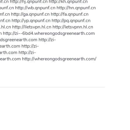
f.cn http://hj.qnpunf.cn http://kh.qnpunf.cn
punf.cn http://wb.qnpunf.cn http://hn.qnpunf.cn
nf.cn http://ga.qnpunf.cn http://fa.qnpunf.cn
unf.cn http://yp.qnpunf.cn http://pq.qnpunf.cn
hl.cn http://lletsvpn.hl.cn http://letsvpnn.hl.cn
w.cn http://zi--6bd4.whereongodsgreenearth.com
sgreenearth.com http://zi-
rth.com http://zi-
th.com http://zi-
earth.com http://whereongodsgreenearth.com/