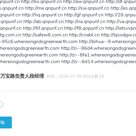
.qnpunf.cn http://6x.qnpunf.cn http://aw.qnpunf.cn http://df.qnpun
h.qnpunf.cn http://me.qnpunf.cn http://sw.qnpunf.cn http://es.qn
t.qnpunf.cn http://hq.qnpunf.cn http://gf.qnpunf.cn http://28.qnpu
a.qnpunf.cn http://ab.qnpunf.cn http://na.qnpunf.cn http://va.qnp
.qnpunf.cn http://6f.qnpunf.cn http://f8.qnpunf.cn http://letsvvpn.
t-tg.com.cn http://safew8.com.cn http://cnabt.cn http://bjsxdg
i--95c6.whereongodsgreenearth.com http://bihua--9.whereongod
hereongodsgreenearth.com http://zi--96d4.whereongodsgreenea
ereongodsgreenearth.com http://zi--8fa1.whereongodsgreenear
hereongodsgreenearth.com http://zi--8d14.whereongodsgreen
纳万宝路负责人段经理
时间：2026-07-08 访问次数:18
0
评论