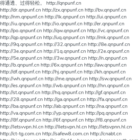
得通透、过得轻松。 http://qnpunf.cn
http://dr.qnpunf.cn http://zx.qnpunf.cn http://bv.qnpunf.cn
http://nm.qnpunf.cn http://lk.qnpunf.cn http://ui.qnpunf.cn
http://iu.qnpunf.cn http://io.qnpunf.cn http://er.qnpunf.cn
http://po.qnpunf.cn http://qw.qnpunf.cn http://vc.qnpunf.cn
http://qp.qnpunf.cn http://uq.qnpunf.cn http://mk.qnpunf.cn
http://9q.qnpunf.cn http://32.qnpunf.cn http://8e.qnpunf.cn
http://3e.qnpunf.cn http://1q.qnpunf.cn http://2e.qnpunf.cn
http://5e.qnpunf.cn http://3w.qnpunf.cn http://n.qnpunf.cn
http://b.qnpunf.cn http://6x.qnpunf.cn http://aw.qnpunf.cn
http://df.qnpunf.cn http://hj.qnpunf.cn http://kh.qnpunf.cn
http://wh.qnpunf.cn http://me.qnpunf.cn http://sw.qnpunf.cn
http://es.qnpunf.cn http://wb.qnpunf.cn http://hn.qnpunf.cn
http://st.qnpunf.cn http://hq.qnpunf.cn http://gf.qnpunf.cn
http://28.qnpunf.cn http://ga.qnpunf.cn http://fa.qnpunf.cn
http://ba.qnpunf.cn http://ab.qnpunf.cn http://na.qnpunf.cn
http://va.qnpunf.cn http://yp.qnpunf.cn http://pq.qnpunf.cn
http://8f.qnpunf.cn http://6f.qnpunf.cn http://f8.qnpunf.cn
http://letsvvpn.hl.cn http://lletsvpn.hl.cn http://letsvpnn.hl.cn
http://ct-tg.com.cn http://safew8.com.cn http://cnabt.cn