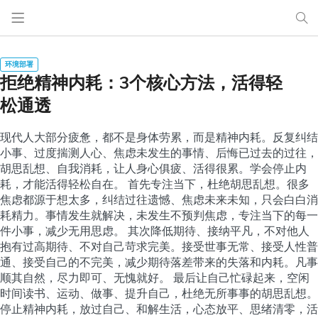
拒绝精神内耗：3个核心方法，活得轻
松通透
现代人大部分疲惫，都不是身体劳累，而是精神内耗。反复纠结
小事、过度揣测人心、焦虑未发生的事情、后悔已过去的过往，
胡思乱想、自我消耗，让人身心俱疲、活得很累。学会停止内
耗，才能活得轻松自在。 首先专注当下，杜绝胡思乱想。很多
焦虑都源于想太多，纠结过往遗憾、焦虑未来未知，只会白白消
耗精力。事情发生就解决，未发生不预判焦虑，专注当下的每一
件小事，减少无用思虑。 其次降低期待、接纳平凡，不对他人
抱有过高期待、不对自己苛求完美。接受世事无常、接受人性普
通、接受自己的不完美，减少期待落差带来的失落和内耗。凡事
顺其自然，尽力即可、无愧就好。 最后让自己忙碌起来，空闲
时间读书、运动、做事、提升自己，杜绝无所事事的胡思乱想。
停止精神内耗，放过自己、和解生活，心态放平、思绪清零，活