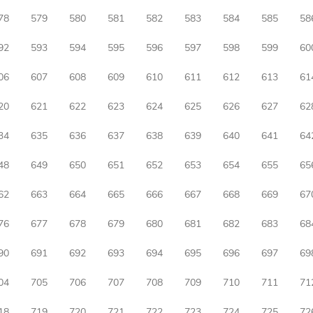
78
579
580
581
582
583
584
585
58
92
593
594
595
596
597
598
599
60
06
607
608
609
610
611
612
613
61
20
621
622
623
624
625
626
627
62
34
635
636
637
638
639
640
641
64
48
649
650
651
652
653
654
655
65
62
663
664
665
666
667
668
669
67
76
677
678
679
680
681
682
683
68
90
691
692
693
694
695
696
697
69
04
705
706
707
708
709
710
711
71
18
719
720
721
722
723
724
725
72