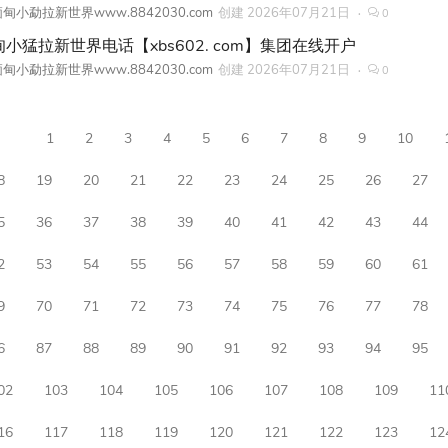
甸小勐拉新世界www.8842030.com
创建
2026年07月21日
0
甸小猛拉新世界电话【xbs602. com】集团在线开户
甸小勐拉新世界www.8842030.com
创建
2026年07月21日
0
1
2
3
4
5
6
7
8
9
10
8
19
20
21
22
23
24
25
26
27
5
36
37
38
39
40
41
42
43
44
2
53
54
55
56
57
58
59
60
61
9
70
71
72
73
74
75
76
77
78
6
87
88
89
90
91
92
93
94
95
02
103
104
105
106
107
108
109
11
16
117
118
119
120
121
122
123
12