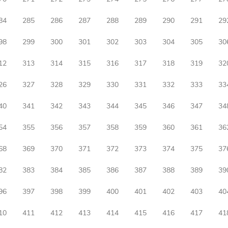
84
285
286
287
288
289
290
291
29
98
299
300
301
302
303
304
305
30
12
313
314
315
316
317
318
319
32
26
327
328
329
330
331
332
333
33
40
341
342
343
344
345
346
347
34
54
355
356
357
358
359
360
361
36
68
369
370
371
372
373
374
375
37
82
383
384
385
386
387
388
389
39
96
397
398
399
400
401
402
403
40
10
411
412
413
414
415
416
417
41