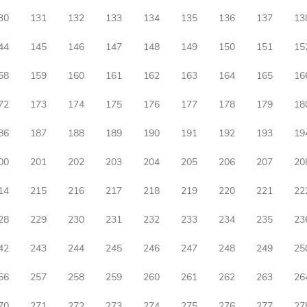
30
131
132
133
134
135
136
137
13
44
145
146
147
148
149
150
151
15
58
159
160
161
162
163
164
165
16
72
173
174
175
176
177
178
179
18
86
187
188
189
190
191
192
193
19
00
201
202
203
204
205
206
207
20
14
215
216
217
218
219
220
221
22
28
229
230
231
232
233
234
235
23
42
243
244
245
246
247
248
249
25
56
257
258
259
260
261
262
263
26
70
271
272
273
274
275
276
277
27