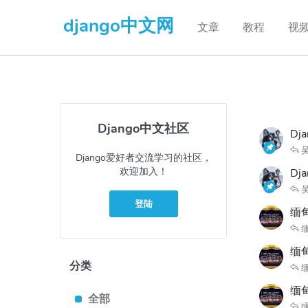
django中文网
文章
教程
视
Django中文社区
Dj
Django爱好者交流学习的社区，
欢迎加入！
D
登陆
缅
缅
缅甸
分类
缅
缅甸
全部
缅