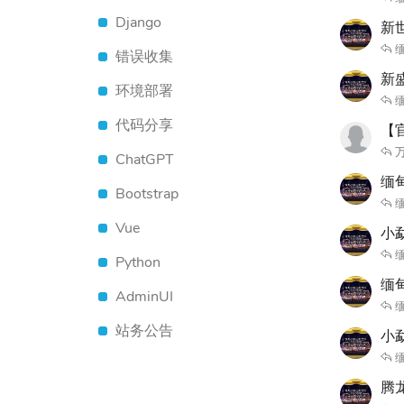
Django
新世
缅
错误收集
新盛
环境部署
缅
代码分享
【
ChatGPT
缅甸
Bootstrap
缅
Vue
小勐
缅
Python
缅
AdminUI
缅
站务公告
小
缅
腾