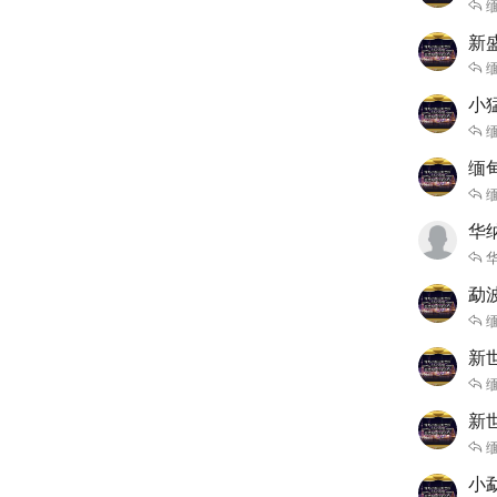
缅
新盛
缅
小猛
缅
缅
缅
华纳
勐
缅
新世
缅
新世
缅
小