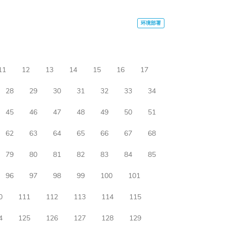
11
12
13
14
15
16
17
28
29
30
31
32
33
34
45
46
47
48
49
50
51
62
63
64
65
66
67
68
79
80
81
82
83
84
85
96
97
98
99
100
101
0
111
112
113
114
115
4
125
126
127
128
129