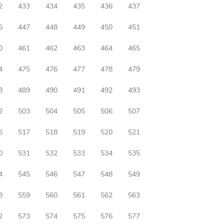
2
433
434
435
436
437
6
447
448
449
450
451
0
461
462
463
464
465
4
475
476
477
478
479
8
489
490
491
492
493
2
503
504
505
506
507
6
517
518
519
520
521
0
531
532
533
534
535
4
545
546
547
548
549
8
559
560
561
562
563
2
573
574
575
576
577