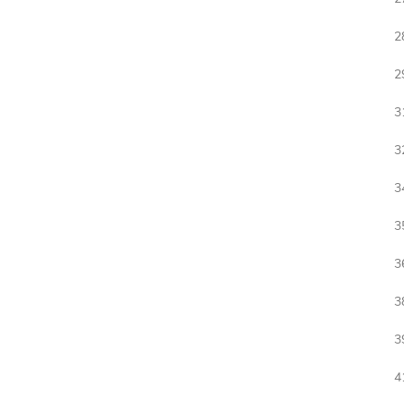
2
2
3
3
3
3
3
3
3
4