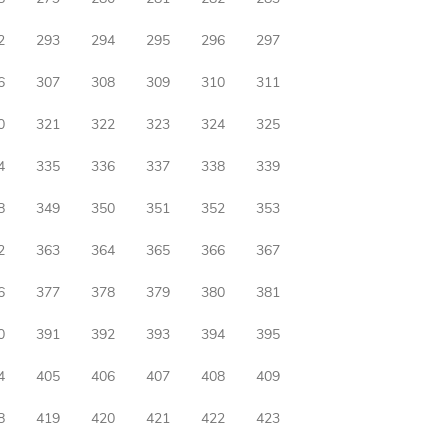
2
293
294
295
296
297
6
307
308
309
310
311
0
321
322
323
324
325
4
335
336
337
338
339
8
349
350
351
352
353
2
363
364
365
366
367
6
377
378
379
380
381
0
391
392
393
394
395
4
405
406
407
408
409
8
419
420
421
422
423