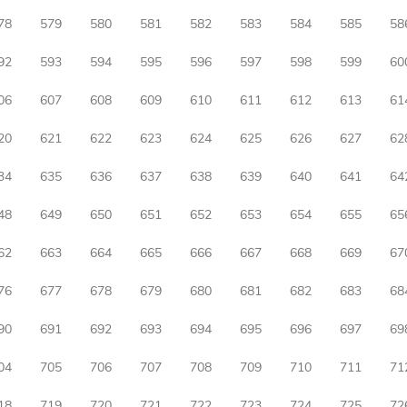
78
579
580
581
582
583
584
585
58
92
593
594
595
596
597
598
599
60
06
607
608
609
610
611
612
613
61
20
621
622
623
624
625
626
627
62
34
635
636
637
638
639
640
641
64
48
649
650
651
652
653
654
655
65
62
663
664
665
666
667
668
669
67
76
677
678
679
680
681
682
683
68
90
691
692
693
694
695
696
697
69
04
705
706
707
708
709
710
711
71
18
719
720
721
722
723
724
725
72