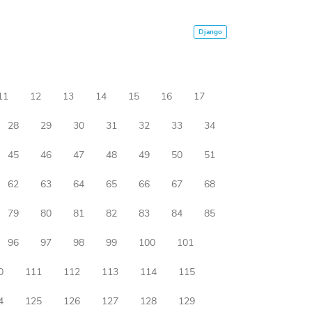
11
12
13
14
15
16
17
28
29
30
31
32
33
34
45
46
47
48
49
50
51
62
63
64
65
66
67
68
79
80
81
82
83
84
85
96
97
98
99
100
101
0
111
112
113
114
115
4
125
126
127
128
129