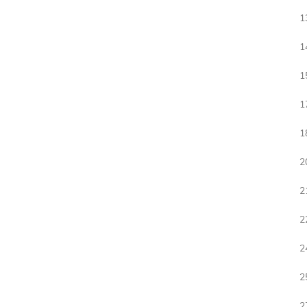
1
1
1
1
1
2
2
2
2
2
2