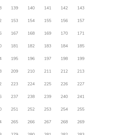
8
139
140
141
142
143
2
153
154
155
156
157
6
167
168
169
170
171
0
181
182
183
184
185
4
195
196
197
198
199
8
209
210
211
212
213
2
223
224
225
226
227
6
237
238
239
240
241
0
251
252
253
254
255
4
265
266
267
268
269
8
279
280
281
282
283