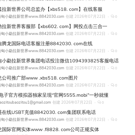
猛拉新世界公司总监办【xbs518. com】在线客服
甸小勐拉新世界www.8842030.com
创建
2026年07月22日
0
勐拉新世界客服部【xbs602. com】网投点击三合一
甸小勐拉新世界www.8842030.com
创建
2026年07月22日
0
腾龙国际电话客服注册8842030. com在线
甸小勐拉新世界www.8842030.com
创建
2026年07月22日
0
甸小勐拉新世界集团电话投注微信1094393825客服电话
甸小勐拉新世界www.8842030.com
创建
2026年07月22日
0
公司推广部www .xbs518. com图片
甸小勐拉新世界www.8842030.com
创建
2026年07月22日
0
电子官方模拟器独家呈现“官网5555.mobi”一秒就懂
aozitoubaozitou1@gmail.com
创建
2026年07月22日
0
在线USBT充值8842030. com集团联系电话
甸小勐拉新世界www.8842030.com
创建
2026年07月22日
0
国际官网实体www .f8828. com公司正规实体