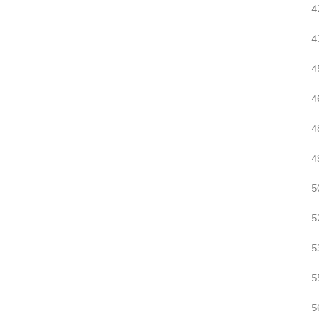
4
4
4
4
4
4
5
5
5
5
5