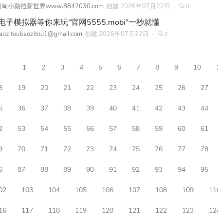
甸小勐拉新世界www.8842030.com
创建
2026年07月22日
0
电子模拟器等你来玩“官网5555.mobi”一秒就懂
aozitoubaozitou1@gmail.com
创建
2026年07月22日
0
1
2
3
4
5
6
7
8
9
10
8
19
20
21
22
23
24
25
26
27
5
36
37
38
39
40
41
42
43
44
2
53
54
55
56
57
58
59
60
61
9
70
71
72
73
74
75
76
77
78
6
87
88
89
90
91
92
93
94
95
02
103
104
105
106
107
108
109
11
16
117
118
119
120
121
122
123
12