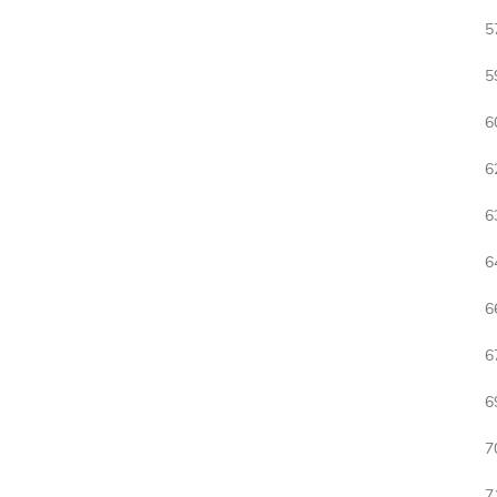
5
5
6
6
6
6
6
6
6
7
7