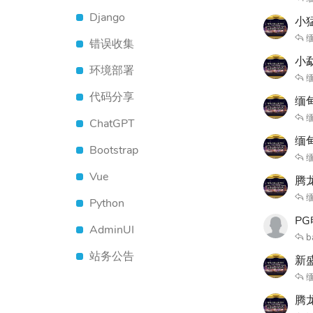
Django
小
缅
错误收集
小
环境部署
缅
代码分享
缅甸
缅
ChatGPT
缅
Bootstrap
缅
Vue
腾龙
缅
Python
PG
AdminUI
b
站务公告
新盛
缅
腾龙