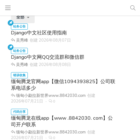
全部
Django中文社区使用指南
吴秀峰
创建
2026年08月07日
Django中文网QQ交流群和微信群
吴秀峰
创建
2026年08月08日
缅甸腾龙官网app【微信1094393825】公司联
系电话多少
缅甸小勐拉新世界www.8842030.com
创建
2026年07月21日
0
缅甸腾龙在线app【www .8842030. com】公
司开户联系
缅甸小勐拉新世界www.8842030.com
创建
2026年07月21日
0