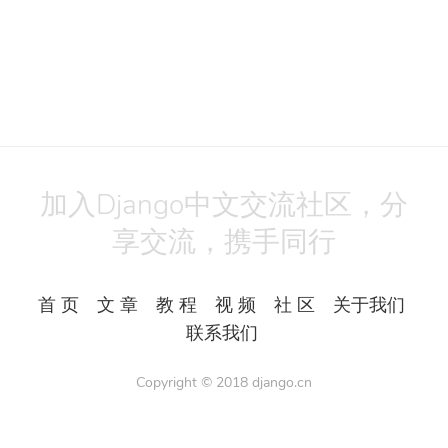
加入Django中文交流社区，分
享交流，携手同行
首 页
文 章
教 程
视 频
社 区
关于我们
联系我们
Copyright © 2018
django.cn
All Rights Reserved.