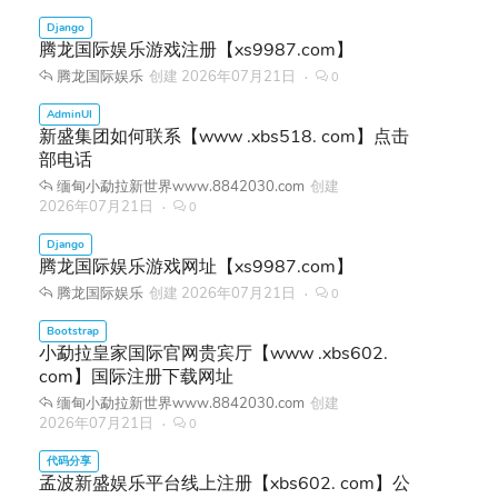
腾龙国际娱乐游戏注册【xs9987.com】
腾龙国际娱乐
创建
2026年07月21日
0
新盛集团如何联系【www .xbs518. com】点击
部电话
缅甸小勐拉新世界www.8842030.com
创建
2026年07月21日
0
腾龙国际娱乐游戏网址【xs9987.com】
腾龙国际娱乐
创建
2026年07月21日
0
小勐拉皇家国际官网贵宾厅【www .xbs602.
com】国际注册下载网址
缅甸小勐拉新世界www.8842030.com
创建
2026年07月21日
0
孟波新盛娱乐平台线上注册【xbs602. com】公