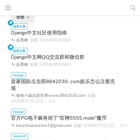
全部
Django中文社区使用指南
吴秀峰
创建
2026年08月08日
Django中文网QQ交流群和微信群
吴秀峰
创建
2026年08月08日
皇家国际点击部8842030. com娱乐怎么注册充
值
缅甸小勐拉新世界www.8842030.com
创建
2026年07月22日
0
官方PG电子麻将胡了“官网5555.mobi”魔币
baozitoubaozitou1@gmail.com
创建
2026年07月22日
0