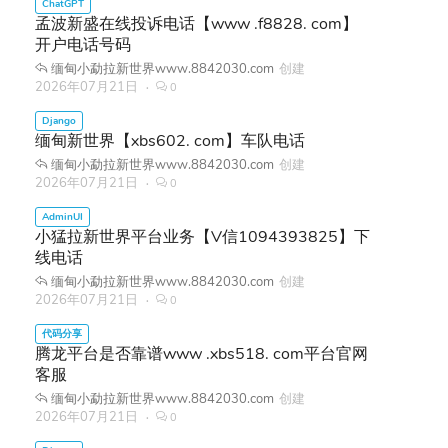
孟波新盛在线投诉电话【www .f8828. com】
开户电话号码
缅甸小勐拉新世界www.8842030.com
创建
2026年07月21日
0
缅甸新世界【xbs602. com】车队电话
缅甸小勐拉新世界www.8842030.com
创建
2026年07月21日
0
小猛拉新世界平台业务【V信1094393825】下
线电话
缅甸小勐拉新世界www.8842030.com
创建
2026年07月21日
0
腾龙平台是否靠谱www .xbs518. com平台官网
客服
缅甸小勐拉新世界www.8842030.com
创建
2026年07月21日
0