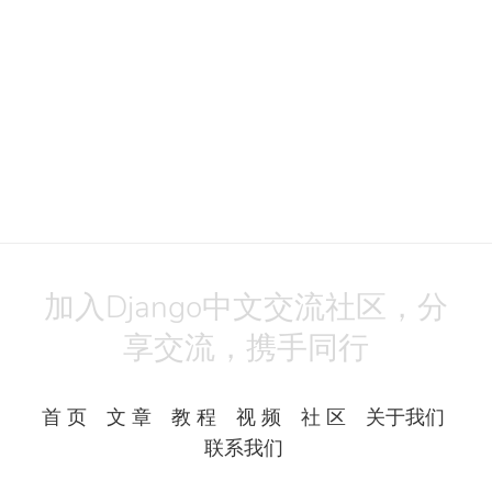
加入Django中文交流社区，分
享交流，携手同行
首 页
文 章
教 程
视 频
社 区
关于我们
联系我们