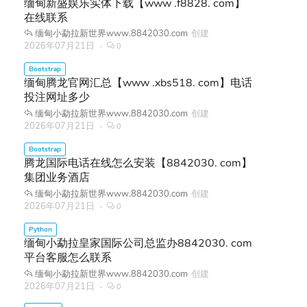
缅甸新盛娱乐实体下载【www .f8828. com】
在线联系
缅甸小勐拉新世界www.8842030.com
创建
2026年07月21日
0
缅甸腾龙官网汇总【www .xbs518. com】电话
投注网址多少
缅甸小勐拉新世界www.8842030.com
创建
2026年07月21日
0
腾龙国际电话在线怎么安装【8842030. com】
集团业务酒店
缅甸小勐拉新世界www.8842030.com
创建
2026年07月21日
0
缅甸小勐拉皇家国际公司总监办8842030. com
平台客服怎么联系
缅甸小勐拉新世界www.8842030.com
创建
2026年07月21日
0