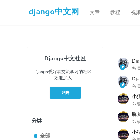
django中文网
文章
教程
视
Django中文社区
Dj
Django爱好者交流学习的社区，
欢迎加入！
D
登陆
小猛
缅
腾
分类
缅
小猛
全部
缅