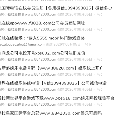
龙国际电话在线会员注册【备用微信1094393825】微信多少
甸小勐拉新世界www.8842030.com
创建
2026年08月05日
0
在线appwww .f8828. com公司会员登陆网址
甸小勐拉新世界www.8842030.com
创建
2026年08月05日
0
城在线赌场：“输入5555.mobi”热门游戏返奖
aozitoubaozitou1@gmail.com
创建
2026年08月05日
0
腾龙公司电投开号xbs602. com公司注册充值
甸小勐拉新世界www.8842030.com
创建
2026年08月05日
0
新盛娱乐电话号码【www .f8828. com】娱乐线上开户
甸小勐拉新世界www.8842030.com
创建
2026年08月05日
0
世界在线娱乐热线电话【V信1094393825】公司诚信电话
甸小勐拉新世界www.8842030.com
创建
2026年08月05日
0
拉新世界平台游戏下载www .xbs518. com娱乐网投现场平台
甸小勐拉新世界www.8842030.com
创建
2026年08月05日
0
拉皇家国际平台总部www .8842030. com娱乐可靠吗