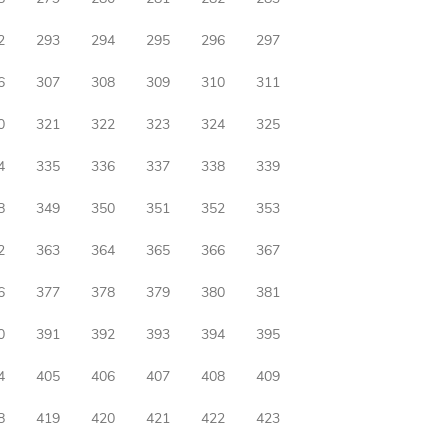
2
293
294
295
296
297
6
307
308
309
310
311
0
321
322
323
324
325
4
335
336
337
338
339
8
349
350
351
352
353
2
363
364
365
366
367
6
377
378
379
380
381
0
391
392
393
394
395
4
405
406
407
408
409
8
419
420
421
422
423