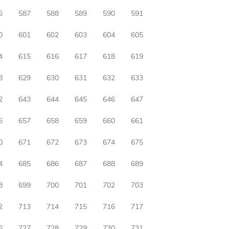
6
587
588
589
590
591
0
601
602
603
604
605
4
615
616
617
618
619
8
629
630
631
632
633
2
643
644
645
646
647
6
657
658
659
660
661
0
671
672
673
674
675
4
685
686
687
688
689
8
699
700
701
702
703
2
713
714
715
716
717
6
727
728
729
730
731