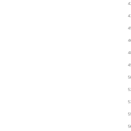
4
4
4
4
4
4
5
5
5
5
5