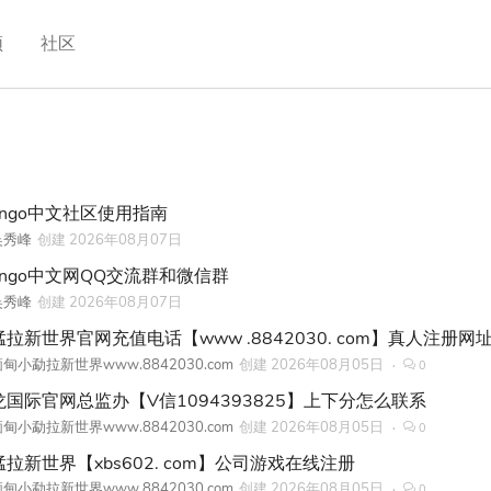
频
社区
ango中文社区使用指南
吴秀峰
创建
2026年08月07日
jango中文网QQ交流群和微信群
吴秀峰
创建
2026年08月07日
拉新世界官网充值电话【www .8842030. com】真人注册网
甸小勐拉新世界www.8842030.com
创建
2026年08月05日
0
龙国际官网总监办【V信1094393825】上下分怎么联系
甸小勐拉新世界www.8842030.com
创建
2026年08月05日
0
拉新世界【xbs602. com】公司游戏在线注册
甸小勐拉新世界www.8842030.com
创建
2026年08月05日
0