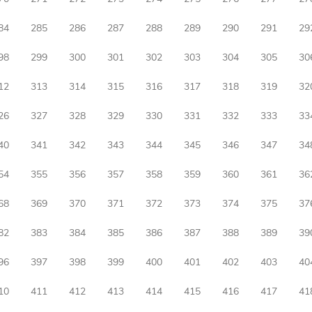
84
285
286
287
288
289
290
291
29
98
299
300
301
302
303
304
305
30
12
313
314
315
316
317
318
319
32
26
327
328
329
330
331
332
333
33
40
341
342
343
344
345
346
347
34
54
355
356
357
358
359
360
361
36
68
369
370
371
372
373
374
375
37
82
383
384
385
386
387
388
389
39
96
397
398
399
400
401
402
403
40
10
411
412
413
414
415
416
417
41