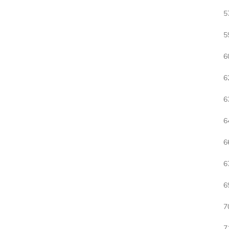
5
5
6
6
6
6
6
6
6
7
7