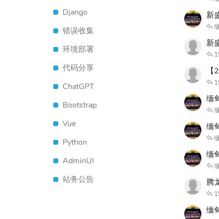
Django
新盛
缅
错误收集
新
环境部署
1
代码分享
【
1
ChatGPT
缅甸
Bootstrap
缅
Vue
缅
缅
Python
缅
AdminUI
缅
站务公告
腾
1
缅