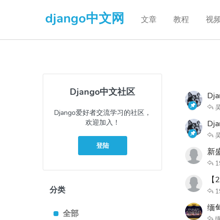
django中文网
文章
教程
视
Django中文社区
Dj
Django爱好者交流学习的社区，
欢迎加入！
D
登陆
新
1
【
分类
1
缅甸
全部
缅