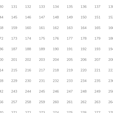
30
131
132
133
134
135
136
137
13
44
145
146
147
148
149
150
151
15
58
159
160
161
162
163
164
165
16
72
173
174
175
176
177
178
179
18
86
187
188
189
190
191
192
193
19
00
201
202
203
204
205
206
207
20
14
215
216
217
218
219
220
221
22
28
229
230
231
232
233
234
235
23
42
243
244
245
246
247
248
249
25
56
257
258
259
260
261
262
263
26
70
271
272
273
274
275
276
277
27