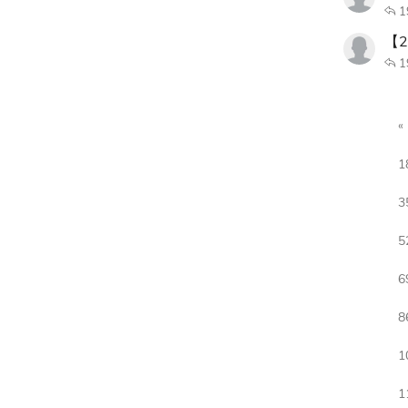
1
【
1
1
3
5
6
8
1
1