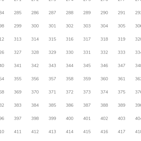
84
285
286
287
288
289
290
291
29
98
299
300
301
302
303
304
305
30
12
313
314
315
316
317
318
319
32
26
327
328
329
330
331
332
333
33
40
341
342
343
344
345
346
347
34
54
355
356
357
358
359
360
361
36
68
369
370
371
372
373
374
375
37
82
383
384
385
386
387
388
389
39
96
397
398
399
400
401
402
403
40
10
411
412
413
414
415
416
417
41