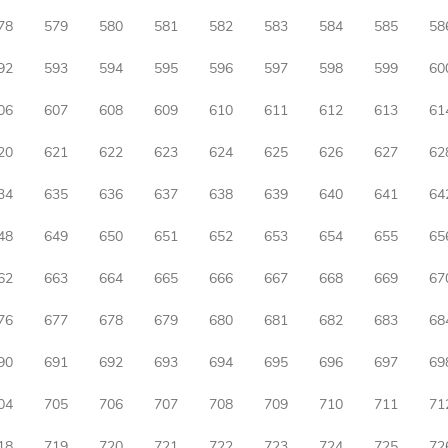
78
579
580
581
582
583
584
585
58
92
593
594
595
596
597
598
599
60
06
607
608
609
610
611
612
613
61
20
621
622
623
624
625
626
627
62
34
635
636
637
638
639
640
641
64
48
649
650
651
652
653
654
655
65
62
663
664
665
666
667
668
669
67
76
677
678
679
680
681
682
683
68
90
691
692
693
694
695
696
697
69
04
705
706
707
708
709
710
711
71
18
719
720
721
722
723
724
725
72