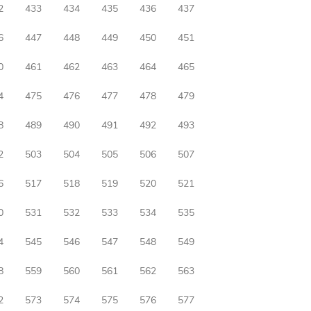
2
433
434
435
436
437
6
447
448
449
450
451
0
461
462
463
464
465
4
475
476
477
478
479
8
489
490
491
492
493
2
503
504
505
506
507
6
517
518
519
520
521
0
531
532
533
534
535
4
545
546
547
548
549
8
559
560
561
562
563
2
573
574
575
576
577