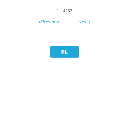
1 - 4232
发帖