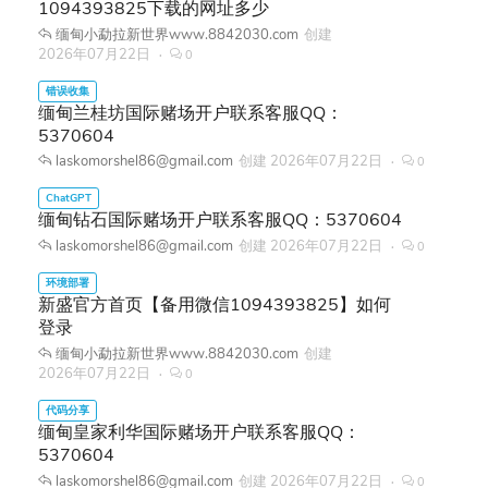
1094393825下载的网址多少
缅甸小勐拉新世界www.8842030.com
创建
2026年07月22日
0
缅甸兰桂坊国际赌场开户联系客服QQ：
5370604
laskomorshel86@gmail.com
创建
2026年07月22日
0
缅甸钻石国际赌场开户联系客服QQ：5370604
laskomorshel86@gmail.com
创建
2026年07月22日
0
新盛官方首页【备用微信1094393825】如何
登录
缅甸小勐拉新世界www.8842030.com
创建
2026年07月22日
0
缅甸皇家利华国际赌场开户联系客服QQ：
5370604
laskomorshel86@gmail.com
创建
2026年07月22日
0