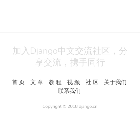
加入Django中文交流社区，分
享交流，携手同行
首 页
文 章
教 程
视 频
社 区
关于我们
联系我们
Copyright © 2018
django.cn
All Rights Reserved.
Powered by
Django3
备案号：湘ICP备17023990号-1