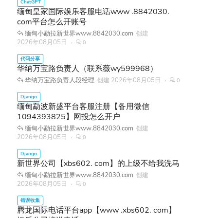
缅甸皇家国际娱乐客服电话www .8842030.
com平台怎么开账号
缅甸小勐拉新世界www.8842030.com
创建
2026年08月05日
0
华纳万宝路负责人（联系薇wy599968）
华纳万宝路负责人段经理
创建
2026年08月05日
0
缅甸勐波新盛平台客服注册【备用微信
1094393825】网投怎么开户
缅甸小勐拉新世界www.8842030.com
创建
2026年08月05日
0
新世界公司【xbs602. com】的上级不给我洗马
缅甸小勐拉新世界www.8842030.com
创建
2026年08月05日
0
腾龙国际电话平台app【www .xbs602. com】