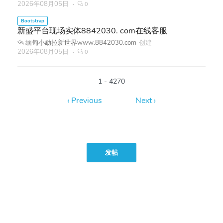
2026年08月05日
0
新盛平台现场实体8842030. com在线客服
缅甸小勐拉新世界www.8842030.com
创建
2026年08月05日
0
1 - 4270
发帖