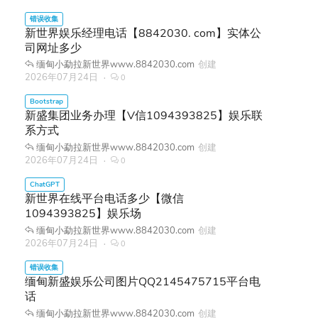
新世界娱乐经理电话【8842030. com】实体公
司网址多少
缅甸小勐拉新世界www.8842030.com
创建
2026年07月24日
0
新盛集团业务办理【V信1094393825】娱乐联
系方式
缅甸小勐拉新世界www.8842030.com
创建
2026年07月24日
0
新世界在线平台电话多少【微信
1094393825】娱乐场
缅甸小勐拉新世界www.8842030.com
创建
2026年07月24日
0
缅甸新盛娱乐公司图片QQ2145475715平台电
话
缅甸小勐拉新世界www.8842030.com
创建