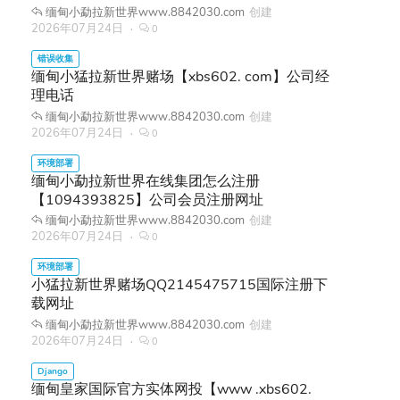
缅甸小勐拉新世界www.8842030.com
创建
2026年07月24日
0
缅甸小猛拉新世界赌场【xbs602. com】公司经
理电话
缅甸小勐拉新世界www.8842030.com
创建
2026年07月24日
0
缅甸小勐拉新世界在线集团怎么注册
【1094393825】公司会员注册网址
缅甸小勐拉新世界www.8842030.com
创建
2026年07月24日
0
小猛拉新世界赌场QQ2145475715国际注册下
载网址
缅甸小勐拉新世界www.8842030.com
创建
2026年07月24日
0
缅甸皇家国际官方实体网投【www .xbs602.