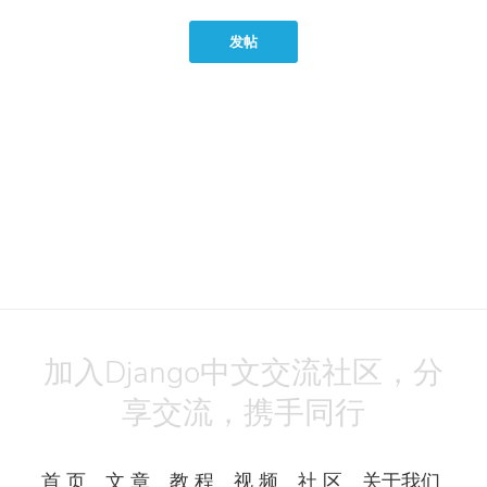
发帖
加入Django中文交流社区，分
享交流，携手同行
首 页
文 章
教 程
视 频
社 区
关于我们