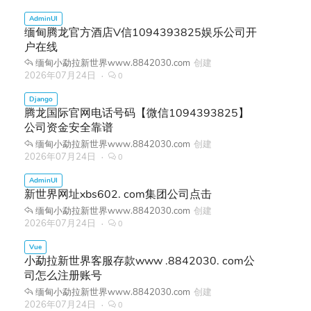
缅甸腾龙官方酒店V信1094393825娱乐公司开
户在线
缅甸小勐拉新世界www.8842030.com
创建
2026年07月24日
0
腾龙国际官网电话号码【微信1094393825】
公司资金安全靠谱
缅甸小勐拉新世界www.8842030.com
创建
2026年07月24日
0
新世界网址xbs602. com集团公司点击
缅甸小勐拉新世界www.8842030.com
创建
2026年07月24日
0
小勐拉新世界客服存款www .8842030. com公
司怎么注册账号
缅甸小勐拉新世界www.8842030.com
创建
2026年07月24日
0