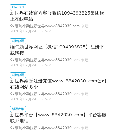
新世界在线官方客服微信1094393825集团线
上在线电话
缅甸小勐拉新世界www.8842030.com
创建
2026年07月24日
0
缅甸新世界网址【微信1094393825】注册下
载链接
缅甸小勐拉新世界www.8842030.com
创建
2026年07月24日
0
新世界娱乐注册充值www .8842030. com公司
在线网站多少
缅甸小勐拉新世界www.8842030.com
创建
2026年07月24日
0
新世界平台【www .8842030. com】平台客服
联系电话
缅甸小勐拉新世界www.8842030.com
创建