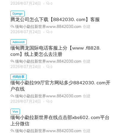
2026年07月24日
0
腾龙公司怎么下载【8842030. com】客服
缅甸小勐拉新世界www.8842030.com
创建
2026年07月24日
0
缅甸腾龙国际电话客服上分【www .f8828.
com】线上要怎么去注册
缅甸小勐拉新世界www.8842030.com
创建
2026年07月24日
0
缅甸小勐拉99厅官方网站多少8842030. com开
户在线
缅甸小勐拉新世界www.8842030.com
创建
2026年07月24日
0
缅甸小勐拉新世界在线点击部xbs602. com平台
上分微信
缅甸小勐拉新世界www.8842030.com
创建