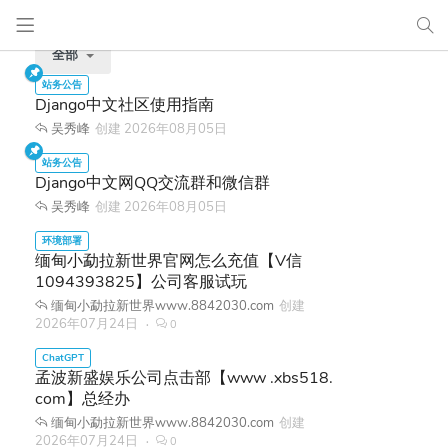
全部
Django中文社区使用指南
吴秀峰
创建
2026年08月05日
Django中文网QQ交流群和微信群
吴秀峰
创建
2026年08月05日
缅甸小勐拉新世界官网怎么充值【V信
1094393825】公司客服试玩
缅甸小勐拉新世界www.8842030.com
创建
2026年07月24日
0
孟波新盛娱乐公司点击部【www .xbs518.
com】总经办
缅甸小勐拉新世界www.8842030.com
创建
2026年07月24日
0