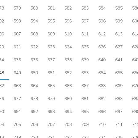
78
579
580
581
582
583
584
585
58
92
593
594
595
596
597
598
599
60
06
607
608
609
610
611
612
613
61
20
621
622
623
624
625
626
627
62
34
635
636
637
638
639
640
641
64
48
649
650
651
652
653
654
655
65
62
663
664
665
666
667
668
669
67
76
677
678
679
680
681
682
683
68
90
691
692
693
694
695
696
697
69
04
705
706
707
708
709
710
711
71
18
719
720
721
722
723
724
725
72