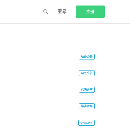
登录
注册