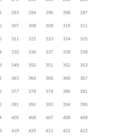
2
293
294
295
296
297
6
307
308
309
310
311
0
321
322
323
324
325
4
335
336
337
338
339
8
349
350
351
352
353
2
363
364
365
366
367
6
377
378
379
380
381
0
391
392
393
394
395
4
405
406
407
408
409
8
419
420
421
422
423