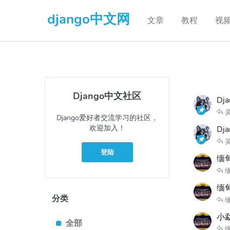
django中文网
文章
教程
视
Django中文社区
Dj
Django爱好者交流学习的社区，
欢迎加入！
D
登陆
缅甸
缅
缅甸
分类
缅
小
全部
缅