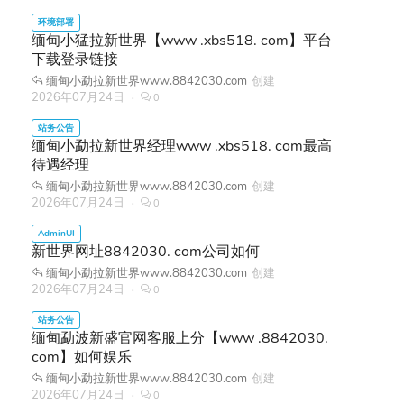
缅甸小猛拉新世界【www .xbs518. com】平台
下载登录链接
缅甸小勐拉新世界www.8842030.com
创建
2026年07月24日
0
缅甸小勐拉新世界经理www .xbs518. com最高
待遇经理
缅甸小勐拉新世界www.8842030.com
创建
2026年07月24日
0
新世界网址8842030. com公司如何
缅甸小勐拉新世界www.8842030.com
创建
2026年07月24日
0
缅甸勐波新盛官网客服上分【www .8842030.
com】如何娱乐
缅甸小勐拉新世界www.8842030.com
创建
2026年07月24日
0