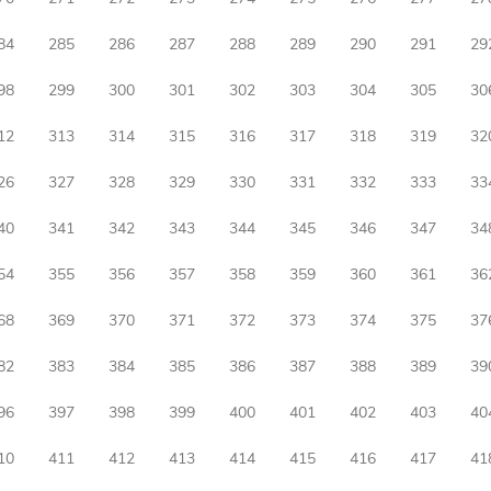
84
285
286
287
288
289
290
291
29
98
299
300
301
302
303
304
305
30
12
313
314
315
316
317
318
319
32
26
327
328
329
330
331
332
333
33
40
341
342
343
344
345
346
347
34
54
355
356
357
358
359
360
361
36
68
369
370
371
372
373
374
375
37
82
383
384
385
386
387
388
389
39
96
397
398
399
400
401
402
403
40
10
411
412
413
414
415
416
417
41