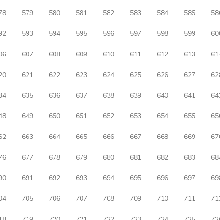
78
579
580
581
582
583
584
585
58
92
593
594
595
596
597
598
599
60
06
607
608
609
610
611
612
613
61
20
621
622
623
624
625
626
627
62
34
635
636
637
638
639
640
641
64
48
649
650
651
652
653
654
655
65
62
663
664
665
666
667
668
669
67
76
677
678
679
680
681
682
683
68
90
691
692
693
694
695
696
697
69
04
705
706
707
708
709
710
711
71
18
719
720
721
722
723
724
725
72