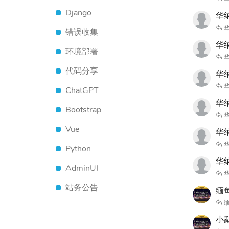
Django
华
错误收集
华
环境部署
代码分享
华
ChatGPT
华
Bootstrap
Vue
华
Python
华
AdminUI
站务公告
缅
缅
小勐