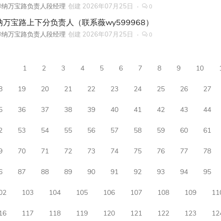
华纳万宝路负责人段经理
创建
2026年07月25日
0
纳万宝路上下分负责人（联系薇wy599968）
华纳万宝路负责人段经理
创建
2026年07月25日
0
1
2
3
4
5
6
7
8
9
10
8
19
20
21
22
23
24
25
26
27
5
36
37
38
39
40
41
42
43
44
2
53
54
55
56
57
58
59
60
61
9
70
71
72
73
74
75
76
77
78
6
87
88
89
90
91
92
93
94
95
02
103
104
105
106
107
108
109
11
16
117
118
119
120
121
122
123
12