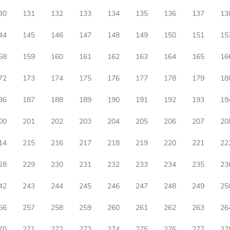
30
131
132
133
134
135
136
137
13
44
145
146
147
148
149
150
151
15
58
159
160
161
162
163
164
165
16
72
173
174
175
176
177
178
179
18
86
187
188
189
190
191
192
193
19
00
201
202
203
204
205
206
207
20
14
215
216
217
218
219
220
221
22
28
229
230
231
232
233
234
235
23
42
243
244
245
246
247
248
249
25
56
257
258
259
260
261
262
263
26
70
271
272
273
274
275
276
277
27