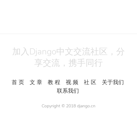
加入Django中文交流社区，分
享交流，携手同行
首 页
文 章
教 程
视 频
社 区
关于我们
联系我们
Copyright © 2018
django.cn
All Rights Reserved.
Powered by
Django3
备案号：湘ICP备17023990号-1