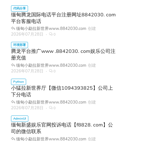
缅甸腾龙国际电话平台注册网址8842030. com
平台客服电话
缅甸小勐拉新世界www.8842030.com
创建
2026年07月28日
0
腾龙平台推广www .8842030. com娱乐公司注
册充值
缅甸小勐拉新世界www.8842030.com
创建
2026年07月28日
0
小猛拉新世界厅【微信1094393825】公司上
下分电话
缅甸小勐拉新世界www.8842030.com
创建
2026年07月28日
0
缅甸新盛娱乐官网投诉电话【f8828. com】公
司的微信联系
缅甸小勐拉新世界www.8842030.com
创建