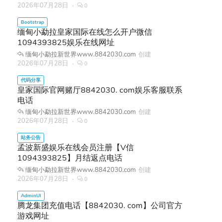
2026年07月28日
0
缅甸小勐拉皇家国际在线怎么开户微信
1094393825娱乐在线网址
缅甸小勐拉新世界www.8842030.com
创建
2026年07月28日
0
皇家国际官网赌厅8842030. com娱乐客服联系
电话
缅甸小勐拉新世界www.8842030.com
创建
2026年07月28日
0
孟波新盛娱乐在线会员注册【V信
1094393825】月结返点电话
缅甸小勐拉新世界www.8842030.com
创建
2026年07月28日
0
腾龙集团充值电话【8842030. com】公司官方
游戏网址