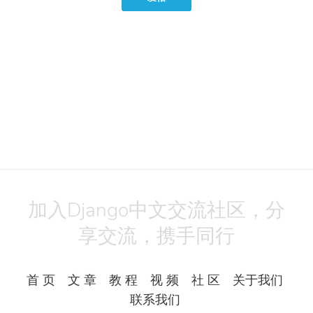
加入Django中文交流社区，分
享交流，携手同行
首 页
文 章
教 程
视 频
社 区
关于我们
联系我们