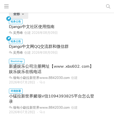
全部
Django中文社区使用指南
吴秀峰
创建
2026年08月09日
Django中文网QQ交流群和微信群
吴秀峰
创建
2026年08月09日
新盛娱乐公司注册网址【www .xbs602. com】
娱乐娱乐在线电话
缅甸小勐拉新世界www.8842030.com
创建
2026年07月28日
0
小猛拉新世界赌场V信1094393825平台怎么登
录
缅甸小勐拉新世界www.8842030.com
创建
2026年07月28日
0