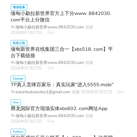
缅甸小勐拉新世界官方上下分www .8842030.
com平台上分微信
缅甸小勐拉新世界www.8842030.com
创建
2026年07月27日
0
缅甸新世界在线集团三合一【xbs518. com】平
台下载链接
缅甸小勐拉新世界www.8842030.com
创建
2026年07月27日
0
TP真人竞咪百家乐：真实玩家“进入5555.mobi”
baozitoubaozitou1@gmail.com
创建
2026年07月27日
0
腾龙国际官方现场实体xbs602. com网址App
缅甸小勐拉新世界www.8842030.com
创建
2026年07月27日
0