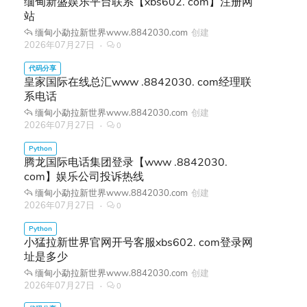
缅甸新盛娱乐平台联系【xbs602. com】注册网
站
缅甸小勐拉新世界www.8842030.com
创建
2026年07月27日
0
皇家国际在线总汇www .8842030. com经理联
系电话
缅甸小勐拉新世界www.8842030.com
创建
2026年07月27日
0
腾龙国际电话集团登录【www .8842030.
com】娱乐公司投诉热线
缅甸小勐拉新世界www.8842030.com
创建
2026年07月27日
0
小猛拉新世界官网开号客服xbs602. com登录网
址是多少
缅甸小勐拉新世界www.8842030.com
创建
2026年07月27日
0