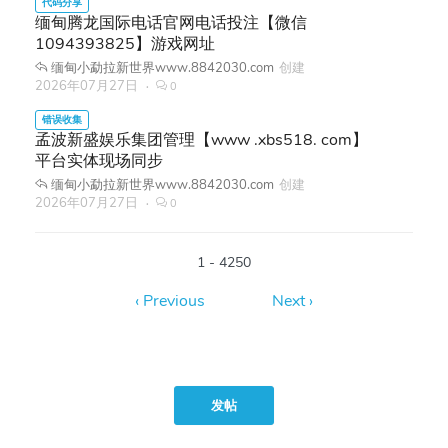
缅甸腾龙国际电话官网电话投注【微信
1094393825】游戏网址
缅甸小勐拉新世界www.8842030.com
创建
2026年07月27日
0
孟波新盛娱乐集团管理【www .xbs518. com】
平台实体现场同步
缅甸小勐拉新世界www.8842030.com
创建
2026年07月27日
0
1 - 4250
发帖