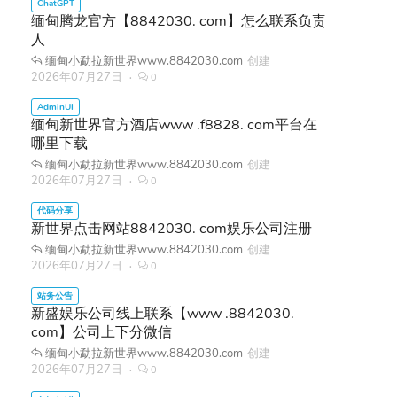
缅甸腾龙官方【8842030. com】怎么联系负责
人
缅甸小勐拉新世界www.8842030.com
创建
2026年07月27日
0
缅甸新世界官方酒店www .f8828. com平台在
哪里下载
缅甸小勐拉新世界www.8842030.com
创建
2026年07月27日
0
新世界点击网站8842030. com娱乐公司注册
缅甸小勐拉新世界www.8842030.com
创建
2026年07月27日
0
新盛娱乐公司线上联系【www .8842030.
com】公司上下分微信
缅甸小勐拉新世界www.8842030.com
创建
2026年07月27日
0