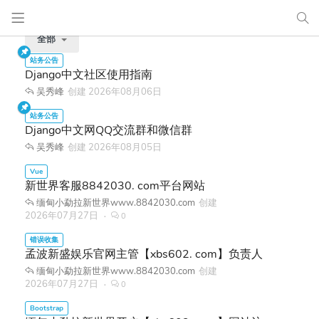
全部
Django中文社区使用指南
吴秀峰
创建
2026年08月06日
Django中文网QQ交流群和微信群
吴秀峰
创建
2026年08月05日
新世界客服8842030. com平台网站
缅甸小勐拉新世界www.8842030.com
创建
2026年07月27日
0
孟波新盛娱乐官网主管【xbs602. com】负责人
缅甸小勐拉新世界www.8842030.com
创建
2026年07月27日
0