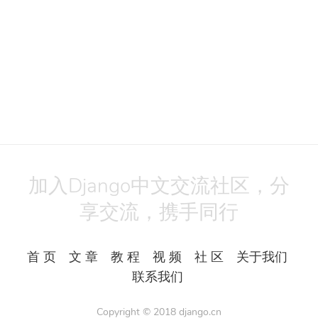
加入Django中文交流社区，分
享交流，携手同行
首 页
文 章
教 程
视 频
社 区
关于我们
联系我们
Copyright © 2018
django.cn