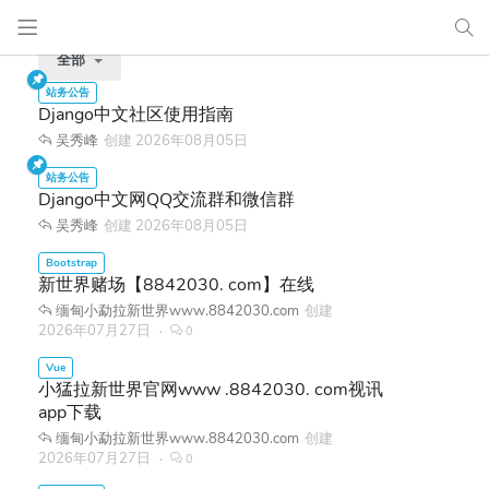
全部
Django中文社区使用指南
吴秀峰
创建
2026年08月05日
Django中文网QQ交流群和微信群
吴秀峰
创建
2026年08月05日
新世界赌场【8842030. com】在线
缅甸小勐拉新世界www.8842030.com
创建
2026年07月27日
0
小猛拉新世界官网www .8842030. com视讯
app下载
缅甸小勐拉新世界www.8842030.com
创建
2026年07月27日
0