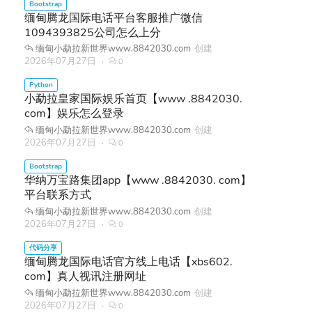
缅甸腾龙国际电话平台客服推广微信
1094393825公司怎么上分
缅甸小勐拉新世界www.8842030.com
创建
2026年07月27日
0
小勐拉皇家国际娱乐首页【www .8842030.
com】娱乐怎么登录
缅甸小勐拉新世界www.8842030.com
创建
2026年07月27日
0
华纳万宝路集团app【www .8842030. com】
平台联系方式
缅甸小勐拉新世界www.8842030.com
创建
2026年07月27日
0
缅甸腾龙国际电话官方线上电话【xbs602.
com】真人视讯注册网址
缅甸小勐拉新世界www.8842030.com
创建
2026年07月27日
0