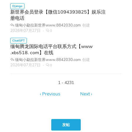
新世界会员登录【微信1094393825】娱乐注
册电话
缅甸小勐拉新世界www.8842030.com
创建
2026年07月27日
0
缅甸腾龙国际电话平台联系方式【www
.xbs518. com】在线
缅甸小勐拉新世界www.8842030.com
创建
2026年07月27日
0
1 - 4231
发帖