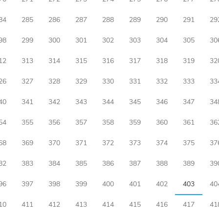
84
285
286
287
288
289
290
291
29
98
299
300
301
302
303
304
305
30
12
313
314
315
316
317
318
319
32
26
327
328
329
330
331
332
333
33
40
341
342
343
344
345
346
347
34
54
355
356
357
358
359
360
361
36
68
369
370
371
372
373
374
375
37
82
383
384
385
386
387
388
389
39
96
397
398
399
400
401
402
403
40
10
411
412
413
414
415
416
417
41