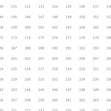
30
131
132
133
134
135
136
137
13
44
145
146
147
148
149
150
151
15
58
159
160
161
162
163
164
165
16
72
173
174
175
176
177
178
179
18
86
187
188
189
190
191
192
193
19
00
201
202
203
204
205
206
207
20
14
215
216
217
218
219
220
221
22
28
229
230
231
232
233
234
235
23
42
243
244
245
246
247
248
249
25
56
257
258
259
260
261
262
263
26
70
271
272
273
274
275
276
277
27