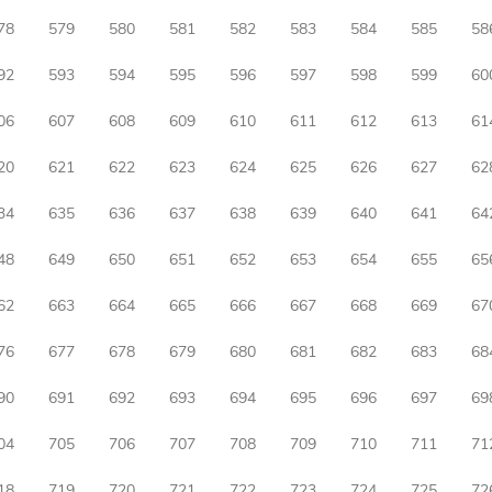
78
579
580
581
582
583
584
585
58
92
593
594
595
596
597
598
599
60
06
607
608
609
610
611
612
613
61
20
621
622
623
624
625
626
627
62
34
635
636
637
638
639
640
641
64
48
649
650
651
652
653
654
655
65
62
663
664
665
666
667
668
669
67
76
677
678
679
680
681
682
683
68
90
691
692
693
694
695
696
697
69
04
705
706
707
708
709
710
711
71
18
719
720
721
722
723
724
725
72