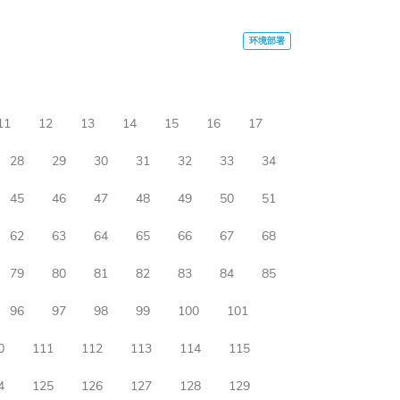
11
12
13
14
15
16
17
28
29
30
31
32
33
34
45
46
47
48
49
50
51
62
63
64
65
66
67
68
79
80
81
82
83
84
85
96
97
98
99
100
101
0
111
112
113
114
115
4
125
126
127
128
129