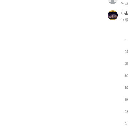
小勐
缅
1
3
5
6
8
1
1