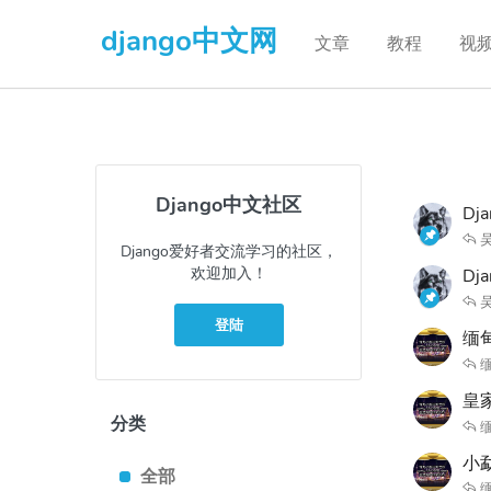
django中文网
文章
教程
视
Django中文社区
Dj
Django爱好者交流学习的社区，
欢迎加入！
D
登陆
缅
缅
皇
分类
缅
小
全部
缅