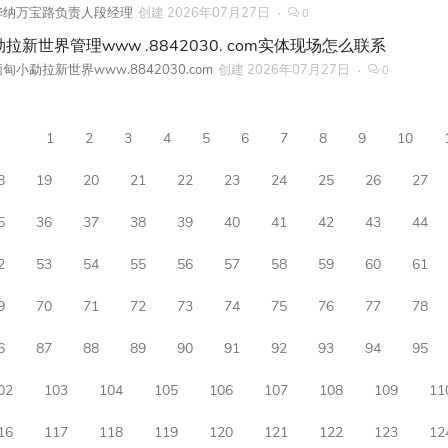
华纳万宝路负责人段经理
创建
2026年07月27日
0
拉新世界管理www .8842030. com实体现场怎么联系
甸小勐拉新世界www.8842030.com
创建
2026年07月27日
0
1
2
3
4
5
6
7
8
9
10
8
19
20
21
22
23
24
25
26
27
5
36
37
38
39
40
41
42
43
44
2
53
54
55
56
57
58
59
60
61
9
70
71
72
73
74
75
76
77
78
6
87
88
89
90
91
92
93
94
95
02
103
104
105
106
107
108
109
11
16
117
118
119
120
121
122
123
12