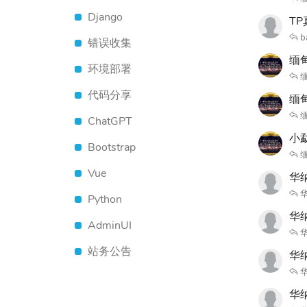
Django
TP
b
错误收集
缅
环境部署
缅
代码分享
缅
缅
ChatGPT
小
Bootstrap
缅
Vue
华
Python
华
AdminUI
站务公告
华
华