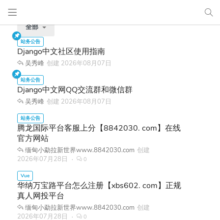
全部
Django中文社区使用指南
吴秀峰
创建
2026年08月07日
Django中文网QQ交流群和微信群
吴秀峰
创建
2026年08月07日
腾龙国际平台客服上分【8842030. com】在线
官方网站
缅甸小勐拉新世界www.8842030.com
创建
2026年07月28日
0
华纳万宝路平台怎么注册【xbs602. com】正规
真人网投平台
缅甸小勐拉新世界www.8842030.com
创建
2026年07月28日
0