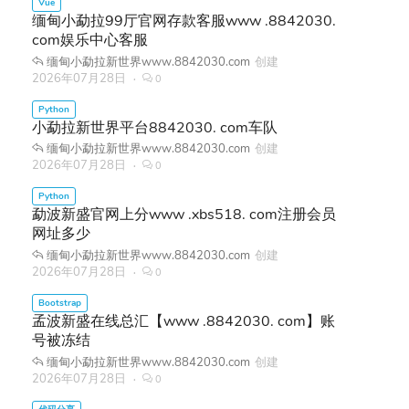
缅甸小勐拉99厅官网存款客服www .8842030.
com娱乐中心客服
缅甸小勐拉新世界www.8842030.com
创建
2026年07月28日
0
小勐拉新世界平台8842030. com车队
缅甸小勐拉新世界www.8842030.com
创建
2026年07月28日
0
勐波新盛官网上分www .xbs518. com注册会员
网址多少
缅甸小勐拉新世界www.8842030.com
创建
2026年07月28日
0
孟波新盛在线总汇【www .8842030. com】账
号被冻结
缅甸小勐拉新世界www.8842030.com
创建
2026年07月28日
0