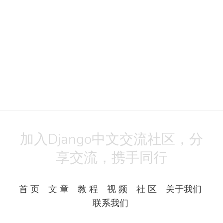
加入Django中文交流社区，分
享交流，携手同行
首 页
文 章
教 程
视 频
社 区
关于我们
联系我们