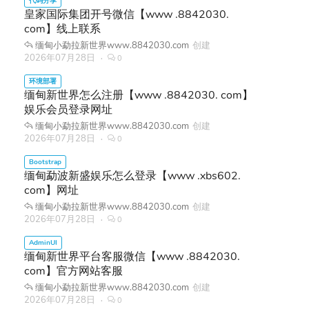
皇家国际集团开号微信【www .8842030.
com】线上联系
缅甸小勐拉新世界www.8842030.com
创建
2026年07月28日
0
缅甸新世界怎么注册【www .8842030. com】
娱乐会员登录网址
缅甸小勐拉新世界www.8842030.com
创建
2026年07月28日
0
缅甸勐波新盛娱乐怎么登录【www .xbs602.
com】网址
缅甸小勐拉新世界www.8842030.com
创建
2026年07月28日
0
缅甸新世界平台客服微信【www .8842030.
com】官方网站客服
缅甸小勐拉新世界www.8842030.com
创建
2026年07月28日
0