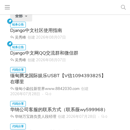
全部
Django中文社区使用指南
吴秀峰
创建
2026年08月07日
Django中文网QQ交流群和微信群
吴秀峰
创建
2026年08月07日
缅甸腾龙国际娱乐USBT【V信1094393825】
在哪里
缅甸小勐拉新世界www.8842030.com
创建
2026年07月28日
0
华纳公司客服的联系方式（联系薇wy599968）
华纳万宝路负责人段经理
创建
2026年07月28日
0