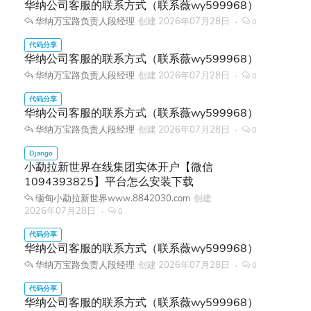
华纳公司客服的联系方式（联系薇wy599968）
华纳万宝路负责人段经理
创建
2026年07月28日
0
华纳公司客服的联系方式（联系薇wy599968）
华纳万宝路负责人段经理
创建
2026年07月28日
0
华纳公司客服的联系方式（联系薇wy599968）
华纳万宝路负责人段经理
创建
2026年07月28日
0
小勐拉新世界在线集团实体开户【微信
1094393825】平台怎么安装下载
缅甸小勐拉新世界www.8842030.com
创建
2026年07月28日
0
华纳公司客服的联系方式（联系薇wy599968）
华纳万宝路负责人段经理
创建
2026年07月28日
0
华纳公司客服的联系方式（联系薇wy599968）