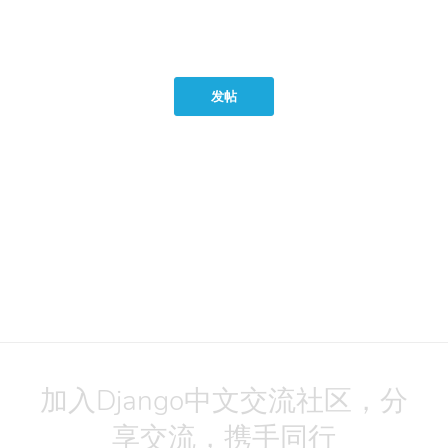
发帖
加入Django中文交流社区，分
享交流，携手同行