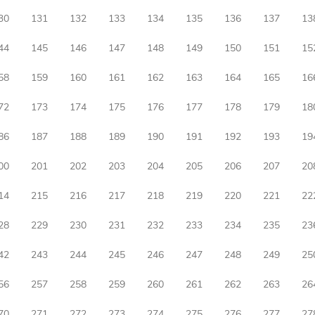
30
131
132
133
134
135
136
137
13
44
145
146
147
148
149
150
151
15
58
159
160
161
162
163
164
165
16
72
173
174
175
176
177
178
179
18
86
187
188
189
190
191
192
193
19
00
201
202
203
204
205
206
207
20
14
215
216
217
218
219
220
221
22
28
229
230
231
232
233
234
235
23
42
243
244
245
246
247
248
249
25
56
257
258
259
260
261
262
263
26
70
271
272
273
274
275
276
277
27