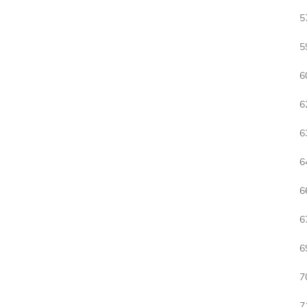
5
5
6
6
6
6
6
6
6
7
7