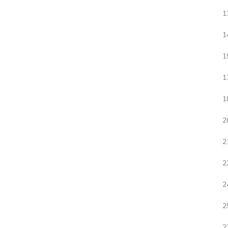
1
1
1
1
1
2
2
2
2
2
2