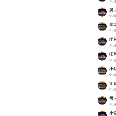
缅
腾
缅
腾
缅
缅
缅
缅
缅
小
缅
缅
缅
孟波
缅
小