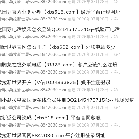
甸小勐拉新世界www.8842030.com
创建
2026年07月28日
0
龙国际官方业务办理【xbs518. com】娱乐平台正规网址
甸小勐拉新世界www.8842030.com
创建
2026年07月28日
0
龙国际电话娱乐怎么登陆QQ2145475715在线验证电话
甸小勐拉新世界www.8842030.com
创建
2026年07月28日
0
甸新世界官网怎么开户【xbs602. com】外联电话多少
甸小勐拉新世界www.8842030.com
创建
2026年07月28日
0
甸腾龙在线外联电话【f8828. com】客户应该怎么注册
甸小勐拉新世界www.8842030.com
创建
2026年07月28日
0
猛拉新世界开户【V信1094393825】娱乐注册登录
甸小勐拉新世界www.8842030.com
创建
2026年07月28日
0
甸小勐拉皇家国际在线会员注册QQ2145475715公司现场发牌
甸小勐拉新世界www.8842030.com
创建
2026年07月28日
0
新盛公司洗码【xbs518. com】平台官网客服
甸小勐拉新世界www.8842030.com
创建
2026年07月28日
0
猛拉新世界官网8842030. com平台注册登录网址