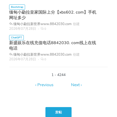
缅甸小勐拉皇家国际上分【xbs602. com】手机
网址多少
缅甸小勐拉新世界www.8842030.com
创建
2026年07月28日
0
新盛娱乐在线充值电话8842030. com线上在线
电话
缅甸小勐拉新世界www.8842030.com
创建
2026年07月28日
0
1 - 4244
发帖