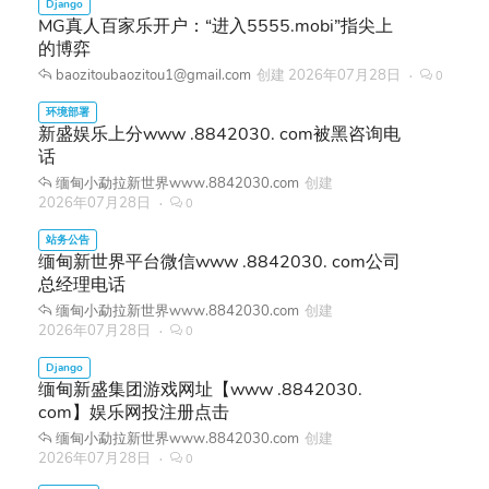
MG真人百家乐开户：“进入5555.mobi”指尖上
的博弈
baozitoubaozitou1@gmail.com
创建
2026年07月28日
0
新盛娱乐上分www .8842030. com被黑咨询电
话
缅甸小勐拉新世界www.8842030.com
创建
2026年07月28日
0
缅甸新世界平台微信www .8842030. com公司
总经理电话
缅甸小勐拉新世界www.8842030.com
创建
2026年07月28日
0
缅甸新盛集团游戏网址【www .8842030.
com】娱乐网投注册点击
缅甸小勐拉新世界www.8842030.com
创建
2026年07月28日
0