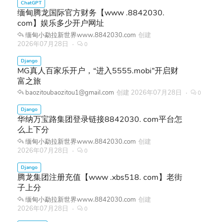
缅甸腾龙国际官方财务【www .8842030.
com】娱乐多少开户网址
缅甸小勐拉新世界www.8842030.com
创建
2026年07月28日
0
MG真人百家乐开户，“进入5555.mobi”开启财
富之旅
baozitoubaozitou1@gmail.com
创建
2026年07月28日
0
华纳万宝路集团登录链接8842030. com平台怎
么上下分
缅甸小勐拉新世界www.8842030.com
创建
2026年07月28日
0
腾龙集团注册充值【www .xbs518. com】老街
子上分
缅甸小勐拉新世界www.8842030.com
创建
2026年07月28日
0