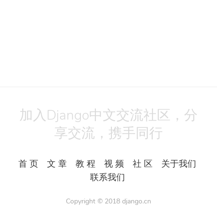
加入Django中文交流社区，分
享交流，携手同行
首 页
文 章
教 程
视 频
社 区
关于我们
联系我们
Copyright © 2018
django.cn
All Rights Reserved.