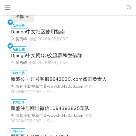
全部
Django中文社区使用指南
吴秀峰
创建
2026年08月05日
Django中文网QQ交流群和微信群
吴秀峰
创建
2026年08月05日
新盛公司开号客服8842030. com点击负责人
缅甸小勐拉新世界www.8842030.com
创建
2026年07月29日
0
新盛注册网址微信1094393825车队
缅甸小勐拉新世界www.8842030.com
创建
2026年07月29日
0