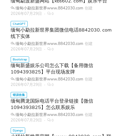
缅甸勐波新盛网站【xbs602. com】娱乐平台
缅甸小勐拉新世界www.8842030.com
创建
2026年07月29日
0
缅甸小勐拉新世界集团微信电话8842030. com
线下实体
缅甸小勐拉新世界www.8842030.com
创建
2026年07月29日
0
缅甸新盛娱乐公司怎么下载【备用微信
1094393825】平台现场发牌
缅甸小勐拉新世界www.8842030.com
创建
2026年07月29日
0
缅甸腾龙国际电话平台登录链接【微信
1094393825】怎么联系娱乐
缅甸小勐拉新世界www.8842030.com
创建
2026年07月29日
0