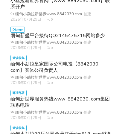
小猛拉新世界官网【www .8842030. com】联
系开户
缅甸小勐拉新世界www.8842030.com
创建
2026年07月29日
0
缅甸新盛平台接待QQ2145475715网站多少
缅甸小勐拉新世界www.8842030.com
创建
2026年07月29日
0
缅甸小勐拉皇家国际公司电投【8842030.
com】实体公司负责人
缅甸小勐拉新世界www.8842030.com
创建
2026年07月29日
0
缅甸新世界服务热线www .8842030. com集团
联系电话
缅甸小勐拉新世界www.8842030.com
创建
2026年07月29日
0