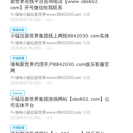
新世界在线平台咨询电话【www .xbs602.
com】开号微信给我联系
缅甸小勐拉新世界www.8842030.com
创建
2026年07月29日
0
小猛拉新世界集团线上网投8842030. com实体
缅甸小勐拉新世界www.8842030.com
创建
2026年07月29日
0
缅甸新世界代理开户8842030. com娱乐客服官
网
缅甸小勐拉新世界www.8842030.com
创建
2026年07月29日
0
小猛拉新世界集团游戏网站【xbs602. com】公
司实体平台
缅甸小勐拉新世界www.8842030.com
创建
2026年07月29日
0