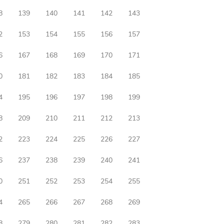
8
139
140
141
142
143
2
153
154
155
156
157
6
167
168
169
170
171
0
181
182
183
184
185
4
195
196
197
198
199
8
209
210
211
212
213
2
223
224
225
226
227
6
237
238
239
240
241
0
251
252
253
254
255
4
265
266
267
268
269
8
279
280
281
282
283