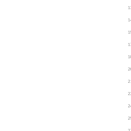
1
1
1
1
1
2
2
2
2
2
2