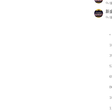
缅
新盛
缅
1
3
5
6
8
1
1