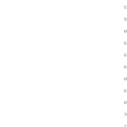
5
5
6
6
6
6
6
6
6
7
7