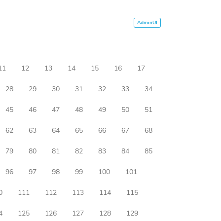
11
12
13
14
15
16
17
28
29
30
31
32
33
34
45
46
47
48
49
50
51
62
63
64
65
66
67
68
79
80
81
82
83
84
85
96
97
98
99
100
101
0
111
112
113
114
115
4
125
126
127
128
129