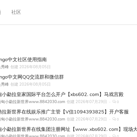
频
社区
ango中文社区使用指南
吴秀峰
创建
2026年08月05日
jango中文网QQ交流群和微信群
吴秀峰
创建
2026年08月05日
甸小勐拉皇家国际平台怎么开户【xbs602. com】马戏宫殿
甸小勐拉新世界www.8842030.com
创建
2026年07月29日
0
勐拉新世界在线娱乐推广主管【V信1094393825】开户客服
甸小勐拉新世界www.8842030.com
创建
2026年07月29日
0
甸小勐拉新世界在线集团注册网址【www .xbs602. com】现场
甸小勐拉新世界www.8842030.com
创建
2026年07月29日
0