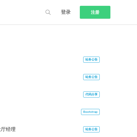
登录
注册
大厅经理