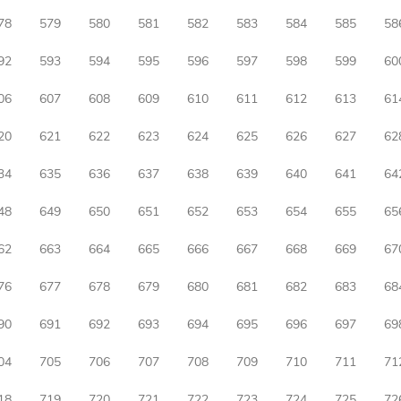
78
579
580
581
582
583
584
585
58
92
593
594
595
596
597
598
599
60
06
607
608
609
610
611
612
613
61
20
621
622
623
624
625
626
627
62
34
635
636
637
638
639
640
641
64
48
649
650
651
652
653
654
655
65
62
663
664
665
666
667
668
669
67
76
677
678
679
680
681
682
683
68
90
691
692
693
694
695
696
697
69
04
705
706
707
708
709
710
711
71
18
719
720
721
722
723
724
725
72