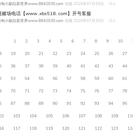
甸小勐拉新世界www.8842030.com
创建
2026年07月29日
0
赌场电话【www .xbs518. com】开号客服
甸小勐拉新世界www.8842030.com
创建
2026年07月29日
0
1
2
3
4
5
6
7
8
9
10
8
19
20
21
22
23
24
25
26
27
5
36
37
38
39
40
41
42
43
44
2
53
54
55
56
57
58
59
60
61
9
70
71
72
73
74
75
76
77
78
6
87
88
89
90
91
92
93
94
95
02
103
104
105
106
107
108
109
11
16
117
118
119
120
121
122
123
12