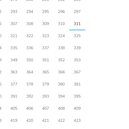
2
293
294
295
296
297
6
307
308
309
310
311
0
321
322
323
324
325
4
335
336
337
338
339
8
349
350
351
352
353
2
363
364
365
366
367
6
377
378
379
380
381
0
391
392
393
394
395
4
405
406
407
408
409
8
419
420
421
422
423