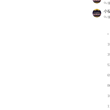
缅
小猛
缅
1
3
5
6
8
1
1