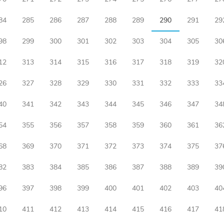
84
285
286
287
288
289
290
291
29
98
299
300
301
302
303
304
305
30
12
313
314
315
316
317
318
319
32
26
327
328
329
330
331
332
333
33
40
341
342
343
344
345
346
347
34
54
355
356
357
358
359
360
361
36
68
369
370
371
372
373
374
375
37
82
383
384
385
386
387
388
389
39
96
397
398
399
400
401
402
403
40
10
411
412
413
414
415
416
417
41