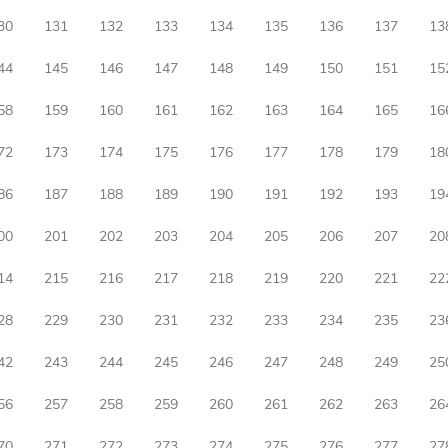
30
131
132
133
134
135
136
137
13
44
145
146
147
148
149
150
151
15
58
159
160
161
162
163
164
165
16
72
173
174
175
176
177
178
179
18
86
187
188
189
190
191
192
193
19
00
201
202
203
204
205
206
207
20
14
215
216
217
218
219
220
221
22
28
229
230
231
232
233
234
235
23
42
243
244
245
246
247
248
249
25
56
257
258
259
260
261
262
263
26
70
271
272
273
274
275
276
277
27