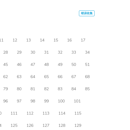
11
12
13
14
15
16
17
28
29
30
31
32
33
34
45
46
47
48
49
50
51
62
63
64
65
66
67
68
79
80
81
82
83
84
85
96
97
98
99
100
101
0
111
112
113
114
115
4
125
126
127
128
129