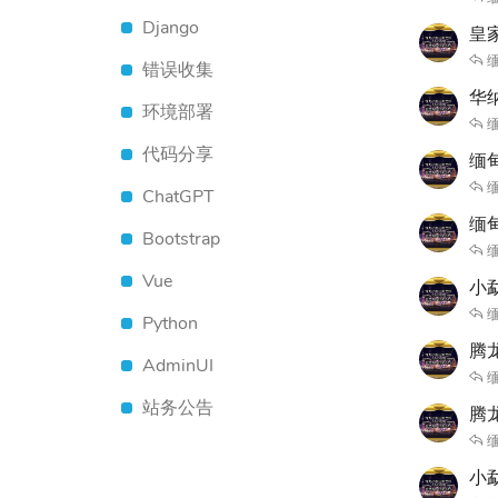
Django
皇家
缅
错误收集
华
环境部署
缅
代码分享
缅甸
缅
ChatGPT
缅甸
Bootstrap
缅
Vue
小
缅
Python
腾龙
AdminUI
缅
站务公告
腾
缅
小