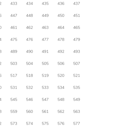
2
433
434
435
436
437
6
447
448
449
450
451
0
461
462
463
464
465
4
475
476
477
478
479
8
489
490
491
492
493
2
503
504
505
506
507
6
517
518
519
520
521
0
531
532
533
534
535
4
545
546
547
548
549
8
559
560
561
562
563
2
573
574
575
576
577