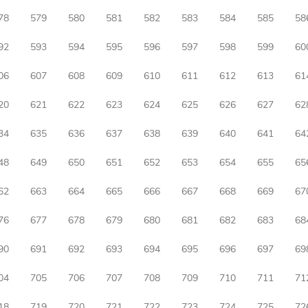
78
579
580
581
582
583
584
585
58
92
593
594
595
596
597
598
599
60
06
607
608
609
610
611
612
613
61
20
621
622
623
624
625
626
627
62
34
635
636
637
638
639
640
641
64
48
649
650
651
652
653
654
655
65
62
663
664
665
666
667
668
669
67
76
677
678
679
680
681
682
683
68
90
691
692
693
694
695
696
697
69
04
705
706
707
708
709
710
711
71
18
719
720
721
722
723
724
725
72