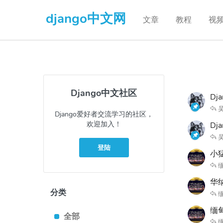
django中文网
文章
教程
视
Django中文社区
Dj
Django爱好者交流学习的社区，
欢迎加入！
D
登陆
小
缅
华
分类
缅
缅甸
全部
缅