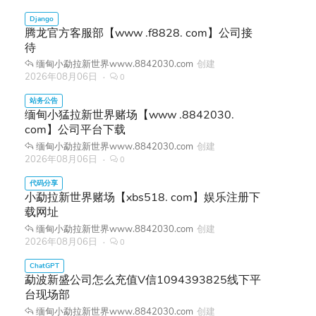
腾龙官方客服部【www .f8828. com】公司接
待
缅甸小勐拉新世界www.8842030.com
创建
2026年08月06日
0
缅甸小猛拉新世界赌场【www .8842030.
com】公司平台下载
缅甸小勐拉新世界www.8842030.com
创建
2026年08月06日
0
小勐拉新世界赌场【xbs518. com】娱乐注册下
载网址
缅甸小勐拉新世界www.8842030.com
创建
2026年08月06日
0
勐波新盛公司怎么充值V信1094393825线下平
台现场部
缅甸小勐拉新世界www.8842030.com
创建