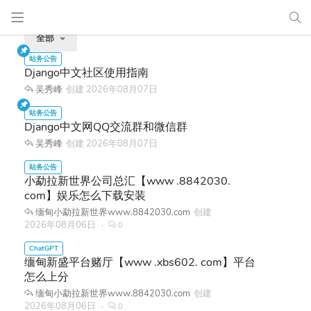
全部
Django中文社区使用指南
吴秀峰
创建
2026年08月07日
Django中文网QQ交流群和微信群
吴秀峰
创建
2026年08月07日
小勐拉新世界公司总汇【www .8842030.
com】娱乐怎么下载安装
缅甸小勐拉新世界www.8842030.com
创建
2026年08月06日
0
缅甸新盛平台赌厅【www .xbs602. com】平台
怎么上分
缅甸小勐拉新世界www.8842030.com
创建
2026年08月06日
0