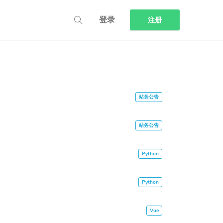
登录
注册