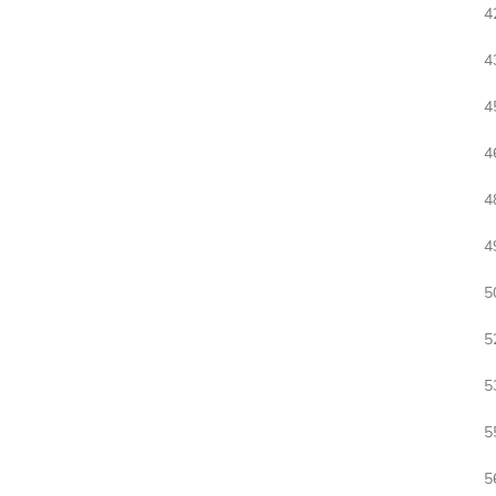
4
4
4
4
4
4
5
5
5
5
5