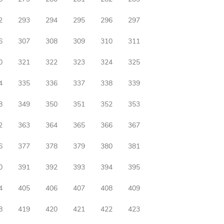
2
293
294
295
296
297
6
307
308
309
310
311
0
321
322
323
324
325
4
335
336
337
338
339
8
349
350
351
352
353
2
363
364
365
366
367
6
377
378
379
380
381
0
391
392
393
394
395
4
405
406
407
408
409
8
419
420
421
422
423