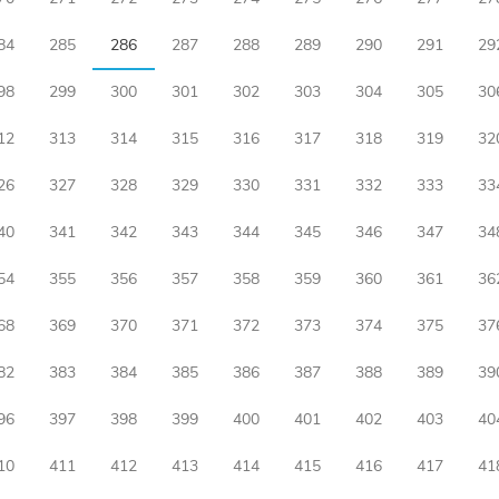
84
285
286
287
288
289
290
291
29
98
299
300
301
302
303
304
305
30
12
313
314
315
316
317
318
319
32
26
327
328
329
330
331
332
333
33
40
341
342
343
344
345
346
347
34
54
355
356
357
358
359
360
361
36
68
369
370
371
372
373
374
375
37
82
383
384
385
386
387
388
389
39
96
397
398
399
400
401
402
403
40
10
411
412
413
414
415
416
417
41