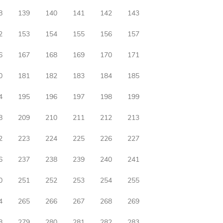
8
139
140
141
142
143
2
153
154
155
156
157
6
167
168
169
170
171
0
181
182
183
184
185
4
195
196
197
198
199
8
209
210
211
212
213
2
223
224
225
226
227
6
237
238
239
240
241
0
251
252
253
254
255
4
265
266
267
268
269
8
279
280
281
282
283