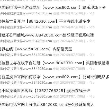
国际电话平台游戏网址【www .xbs602. com】娱乐现场下分
甸小勐拉新世界www.8842030.com
创建
2026年07月30日
0
猛拉新世界开户【8842030. com】平台在线电话多少
甸小勐拉新世界www.8842030.com
创建
2026年07月30日
0
娱乐公司赌城www .8842030. com娱乐经理联系电话
甸小勐拉新世界www.8842030.com
创建
2026年07月30日
0
界在线【www .f8828. com】内部聊天室
甸小勐拉新世界www.8842030.com
创建
2026年07月30日
0
拉新世界在线平台注册【www .8842030. com】集团老板是
甸小勐拉新世界www.8842030.com
创建
2026年07月30日
0
新盛娱乐官网如何联系【www .xbs602. com】公司经理电话
甸小勐拉新世界www.8842030.com
创建
2026年07月30日
0
甸小猛拉新世界客服【13522766225】娱乐在线开户
甸小勐拉新世界www.8842030.com
创建
2026年07月30日
0
龙国际电话官网上分电话8842030. com怎么联系负责人