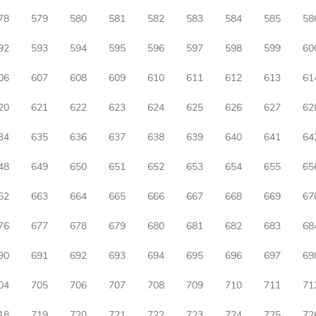
78
579
580
581
582
583
584
585
58
92
593
594
595
596
597
598
599
60
06
607
608
609
610
611
612
613
61
20
621
622
623
624
625
626
627
62
34
635
636
637
638
639
640
641
64
48
649
650
651
652
653
654
655
65
62
663
664
665
666
667
668
669
67
76
677
678
679
680
681
682
683
68
90
691
692
693
694
695
696
697
69
04
705
706
707
708
709
710
711
71
18
719
720
721
722
723
724
725
72