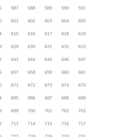
6
587
588
589
590
591
0
601
602
603
604
605
4
615
616
617
618
619
8
629
630
631
632
633
2
643
644
645
646
647
6
657
658
659
660
661
0
671
672
673
674
675
4
685
686
687
688
689
8
699
700
701
702
703
2
713
714
715
716
717
6
727
728
729
730
731