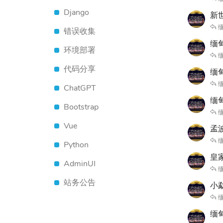
Django
新
缅
错误收集
缅甸
环境部署
缅
代码分享
缅
缅
ChatGPT
缅甸
Bootstrap
缅
Vue
孟波
缅
Python
皇
AdminUI
缅
站务公告
小
缅
缅甸