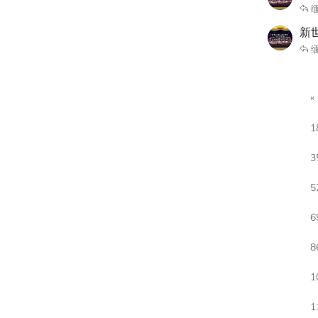
缅
新世
缅
1
3
5
6
8
1
1