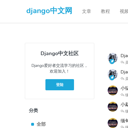
django中文网
文章
教程
视
Django中文社区
Dj
Django爱好者交流学习的社区，
欢迎加入！
D
登陆
小
缅
小勐
分类
缅
缅甸
全部
缅