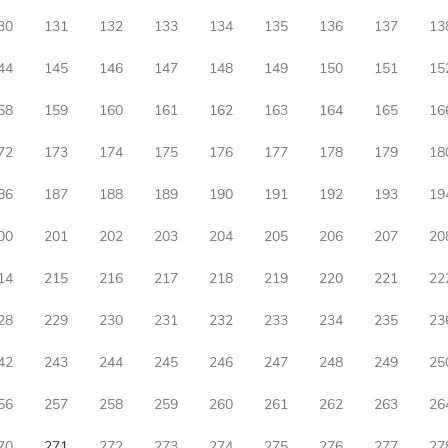
30
131
132
133
134
135
136
137
13
44
145
146
147
148
149
150
151
15
58
159
160
161
162
163
164
165
16
72
173
174
175
176
177
178
179
18
86
187
188
189
190
191
192
193
19
00
201
202
203
204
205
206
207
20
14
215
216
217
218
219
220
221
22
28
229
230
231
232
233
234
235
23
42
243
244
245
246
247
248
249
25
56
257
258
259
260
261
262
263
26
70
271
272
273
274
275
276
277
27