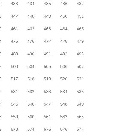
2
433
434
435
436
437
6
447
448
449
450
451
0
461
462
463
464
465
4
475
476
477
478
479
8
489
490
491
492
493
2
503
504
505
506
507
6
517
518
519
520
521
0
531
532
533
534
535
4
545
546
547
548
549
8
559
560
561
562
563
2
573
574
575
576
577