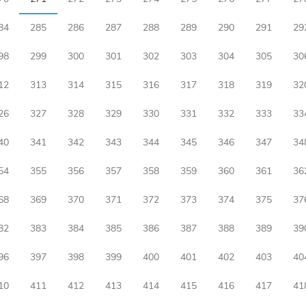
84
285
286
287
288
289
290
291
29
98
299
300
301
302
303
304
305
30
12
313
314
315
316
317
318
319
32
26
327
328
329
330
331
332
333
33
40
341
342
343
344
345
346
347
34
54
355
356
357
358
359
360
361
36
68
369
370
371
372
373
374
375
37
82
383
384
385
386
387
388
389
39
96
397
398
399
400
401
402
403
40
10
411
412
413
414
415
416
417
41