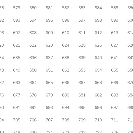
78
579
580
581
582
583
584
585
58
92
593
594
595
596
597
598
599
60
06
607
608
609
610
611
612
613
61
20
621
622
623
624
625
626
627
62
34
635
636
637
638
639
640
641
64
48
649
650
651
652
653
654
655
65
62
663
664
665
666
667
668
669
67
76
677
678
679
680
681
682
683
68
90
691
692
693
694
695
696
697
69
04
705
706
707
708
709
710
711
71
18
719
720
721
722
723
724
725
72