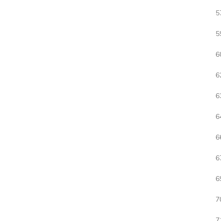
5
5
6
6
6
6
6
6
6
7
7