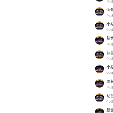
缅
缅
缅
小
缅
新世
缅
新
缅
小勐
缅
缅甸
缅
勐波
缅
新