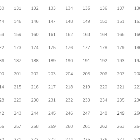
30
131
132
133
134
135
136
137
13
44
145
146
147
148
149
150
151
15
58
159
160
161
162
163
164
165
16
72
173
174
175
176
177
178
179
18
86
187
188
189
190
191
192
193
19
00
201
202
203
204
205
206
207
20
14
215
216
217
218
219
220
221
22
28
229
230
231
232
233
234
235
23
42
243
244
245
246
247
248
249
25
56
257
258
259
260
261
262
263
26
70
271
272
273
274
275
276
277
27