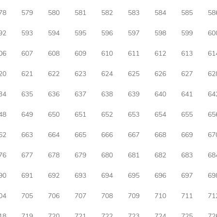
78
579
580
581
582
583
584
585
58
92
593
594
595
596
597
598
599
60
06
607
608
609
610
611
612
613
61
20
621
622
623
624
625
626
627
62
34
635
636
637
638
639
640
641
64
48
649
650
651
652
653
654
655
65
62
663
664
665
666
667
668
669
67
76
677
678
679
680
681
682
683
68
90
691
692
693
694
695
696
697
69
04
705
706
707
708
709
710
711
71
18
719
720
721
722
723
724
725
72