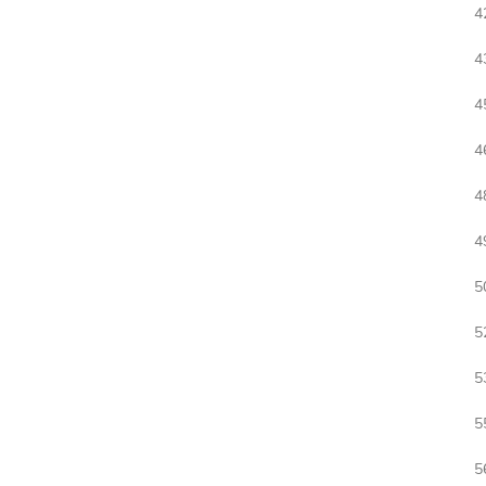
4
4
4
4
4
4
5
5
5
5
5