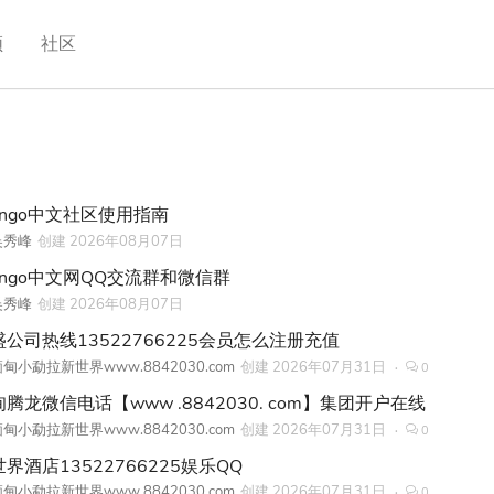
频
社区
ango中文社区使用指南
吴秀峰
创建
2026年08月07日
jango中文网QQ交流群和微信群
吴秀峰
创建
2026年08月07日
盛公司热线13522766225会员怎么注册充值
甸小勐拉新世界www.8842030.com
创建
2026年07月31日
0
腾龙微信电话【www .8842030. com】集团开户在线
甸小勐拉新世界www.8842030.com
创建
2026年07月31日
0
界酒店13522766225娱乐QQ
甸小勐拉新世界www.8842030.com
创建
2026年07月31日
0