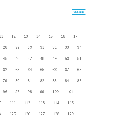
11
12
13
14
15
16
17
28
29
30
31
32
33
34
45
46
47
48
49
50
51
62
63
64
65
66
67
68
79
80
81
82
83
84
85
96
97
98
99
100
101
0
111
112
113
114
115
4
125
126
127
128
129