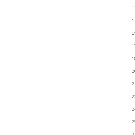
1
1
1
1
1
2
2
2
2
2
2