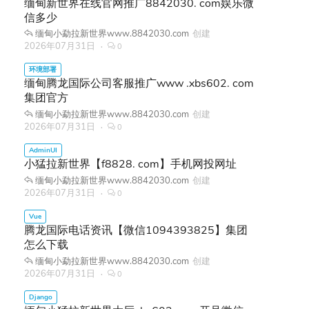
缅甸新世界在线官网推广8842030. com娱乐微
信多少
缅甸小勐拉新世界www.8842030.com
创建
2026年07月31日
0
缅甸腾龙国际公司客服推广www .xbs602. com
集团官方
缅甸小勐拉新世界www.8842030.com
创建
2026年07月31日
0
小猛拉新世界【f8828. com】手机网投网址
缅甸小勐拉新世界www.8842030.com
创建
2026年07月31日
0
腾龙国际电话资讯【微信1094393825】集团
怎么下载
缅甸小勐拉新世界www.8842030.com
创建
2026年07月31日
0