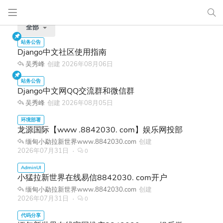
全部
Django中文社区使用指南
吴秀峰
创建
2026年08月06日
Django中文网QQ交流群和微信群
吴秀峰
创建
2026年08月05日
龙源国际【www .8842030. com】娱乐网投部
缅甸小勐拉新世界www.8842030.com
创建
2026年07月31日
0
小猛拉新世界在线易信8842030. com开户
缅甸小勐拉新世界www.8842030.com
创建
2026年07月31日
0