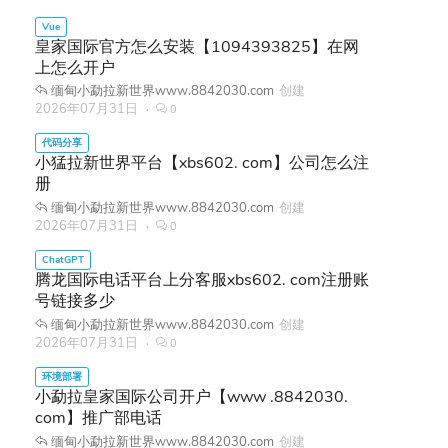
皇家国际官方怎么安装【1094393825】在网
上怎么开户
缅甸小勐拉新世界www.8842030.com
创建
2026年07月31日
0
小猛拉新世界平台【xbs602. com】公司怎么注
册
缅甸小勐拉新世界www.8842030.com
创建
2026年07月31日
0
腾龙国际电话平台上分客服xbs602. com注册账
号链接多少
缅甸小勐拉新世界www.8842030.com
创建
2026年07月31日
0
小勐拉皇家国际公司开户【www .8842030.
com】推广部电话
缅甸小勐拉新世界www.8842030.com
创建