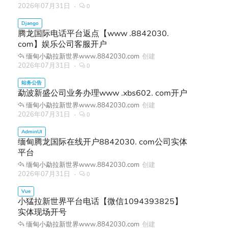
2026年07月31日
0
腾龙国际电话平台返点【www .8842030.
com】娱乐公司客服开户
缅甸小勐拉新世界www.8842030.com
创建
2026年07月31日
0
勐波新盛公司业务办理www .xbs602. com开户
缅甸小勐拉新世界www.8842030.com
创建
2026年07月31日
0
缅甸腾龙国际在线开户8842030. com公司实体
平台
缅甸小勐拉新世界www.8842030.com
创建
2026年07月31日
0
小猛拉新世界平台电话【微信1094393825】
实体现场开号
缅甸小勐拉新世界www.8842030.com
创建