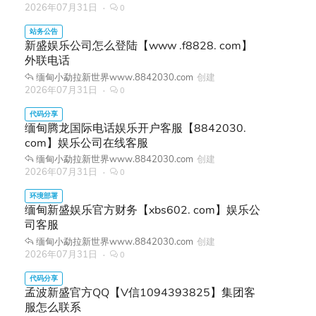
2026年07月31日
0
新盛娱乐公司怎么登陆【www .f8828. com】
外联电话
缅甸小勐拉新世界www.8842030.com
创建
2026年07月31日
0
缅甸腾龙国际电话娱乐开户客服【8842030.
com】娱乐公司在线客服
缅甸小勐拉新世界www.8842030.com
创建
2026年07月31日
0
缅甸新盛娱乐官方财务【xbs602. com】娱乐公
司客服
缅甸小勐拉新世界www.8842030.com
创建
2026年07月31日
0
孟波新盛官方QQ【V信1094393825】集团客
服怎么联系