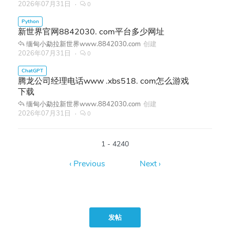
2026年07月31日
0
新世界官网8842030. com平台多少网址
缅甸小勐拉新世界www.8842030.com
创建
2026年07月31日
0
腾龙公司经理电话www .xbs518. com怎么游戏
下载
缅甸小勐拉新世界www.8842030.com
创建
2026年07月31日
0
1 - 4240
发帖