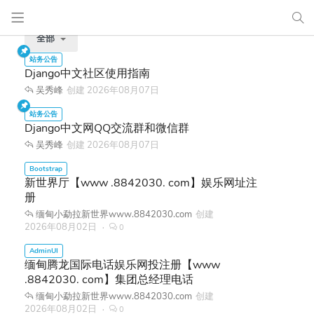
全部
Django中文社区使用指南
吴秀峰
创建
2026年08月07日
Django中文网QQ交流群和微信群
吴秀峰
创建
2026年08月07日
新世界厅【www .8842030. com】娱乐网址注
册
缅甸小勐拉新世界www.8842030.com
创建
2026年08月02日
0
缅甸腾龙国际电话娱乐网投注册【www
.8842030. com】集团总经理电话
缅甸小勐拉新世界www.8842030.com
创建
2026年08月02日
0