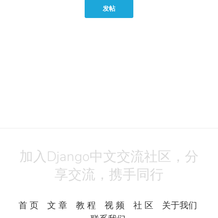
发帖
加入Django中文交流社区，分
享交流，携手同行
首 页
文 章
教 程
视 频
社 区
关于我们