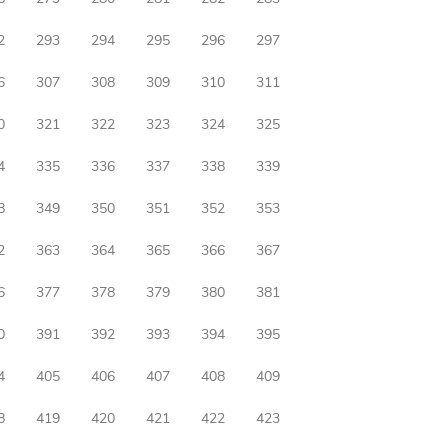
2
293
294
295
296
297
6
307
308
309
310
311
0
321
322
323
324
325
4
335
336
337
338
339
8
349
350
351
352
353
2
363
364
365
366
367
6
377
378
379
380
381
0
391
392
393
394
395
4
405
406
407
408
409
8
419
420
421
422
423