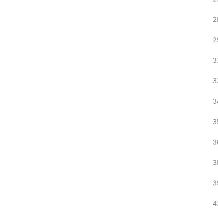
2
2
3
3
3
3
3
3
3
4