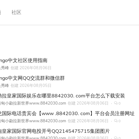
频
社区
ango中文社区使用指南
吴秀峰
创建
2026年08月06日
jango中文网QQ交流群和微信群
吴秀峰
创建
2026年08月05日
勐拉皇家国际娱乐在哪里8842030. com平台怎么下载安装
甸小勐拉新世界www.8842030.com
创建
2026年08月06日
0
国际电话贵宾会【www .8842030. com】平台会员注册网址
甸小勐拉新世界www.8842030.com
创建
2026年08月06日
0
甸皇家国际官网电投开号QQ2145475715集团图片
甸小勐拉新世界www.8842030.com
创建
2026年08月06日
0