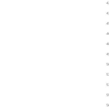
4
4
4
4
4
4
5
5
5
5
5