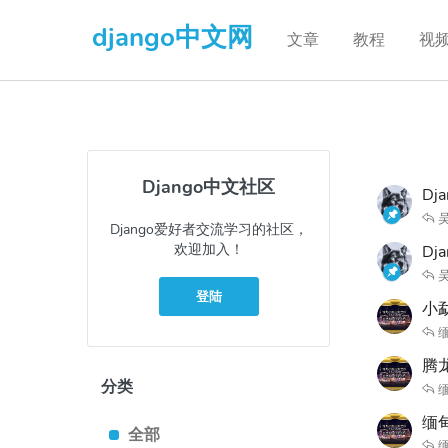
django中文网
文章
教程
视
Django中文社区
Dj
Django爱好者交流学习的社区，
欢迎加入！
D
登陆
小
缅
腾龙
分类
缅
缅
全部
缅