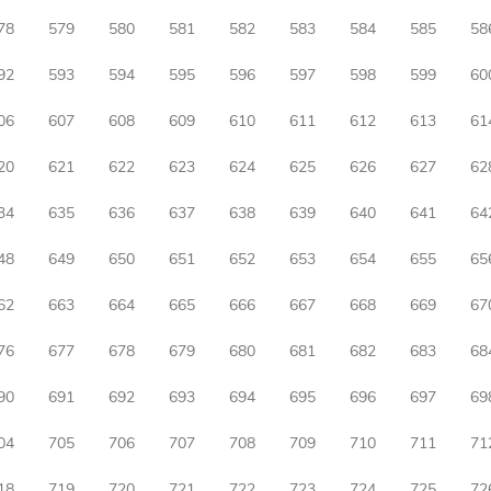
78
579
580
581
582
583
584
585
58
92
593
594
595
596
597
598
599
60
06
607
608
609
610
611
612
613
61
20
621
622
623
624
625
626
627
62
34
635
636
637
638
639
640
641
64
48
649
650
651
652
653
654
655
65
62
663
664
665
666
667
668
669
67
76
677
678
679
680
681
682
683
68
90
691
692
693
694
695
696
697
69
04
705
706
707
708
709
710
711
71
18
719
720
721
722
723
724
725
72