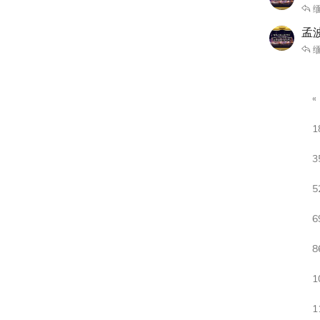
缅
孟
缅
1
3
5
6
8
1
1