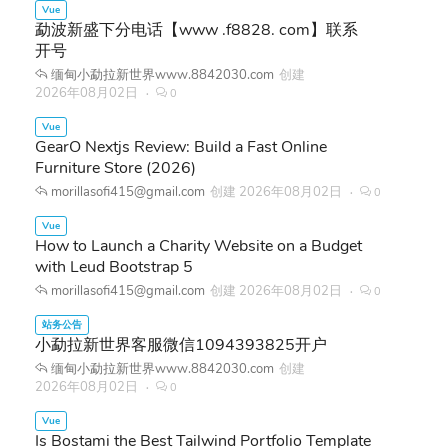
勐波新盛下分电话【www .f8828. com】联系
开号
缅甸小勐拉新世界www.8842030.com
创建
2026年08月02日
0
GearO Nextjs Review: Build a Fast Online
Furniture Store (2026)
morillasofi415@gmail.com
创建
2026年08月02日
0
How to Launch a Charity Website on a Budget
with Leud Bootstrap 5
morillasofi415@gmail.com
创建
2026年08月02日
0
小勐拉新世界客服微信1094393825开户
缅甸小勐拉新世界www.8842030.com
创建
2026年08月02日
0
Is Bostami the Best Tailwind Portfolio Template