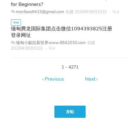
for Beginners?
morillasofi415@gmail.com
创建
2026年08月02日
0
缅甸腾龙国际集团点击微信1094393825注册
登录网址
缅甸小勐拉新世界www.8842030.com
创建
2026年08月02日
0
1 - 4271
发帖