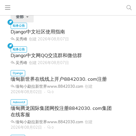
全部
Django中文社区使用指南
吴秀峰
创建
2026年08月07日
Django中文网QQ交流群和微信群
吴秀峰
创建
2026年08月07日
缅甸新世界在线线上开户8842030. com注册
缅甸小勐拉新世界www.8842030.com
创建
2026年08月02日
0
缅甸腾龙国际集团网投注册8842030. com集团
在线客服
缅甸小勐拉新世界www.8842030.com
创建
2026年08月02日
0