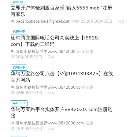
立即开户体验刺激百家乐“输入5555.mobi”注册
百家乐
baozitoubaozitou1@gmail.com
创建
2026年08月02日
0
缅甸腾龙国际电话公司真实线上【f8828.
com】下载的二维码
缅甸小勐拉新世界www.8842030.com
创建
2026年08月02日
0
华纳万宝路公司点击【V信1094393825】在线
官方网站
缅甸小勐拉新世界www.8842030.com
创建
2026年08月02日
0
华纳万宝路平台实体开户8842030. com注册链
接
缅甸小勐拉新世界www.8842030.com
创建
2026年08月02日
0