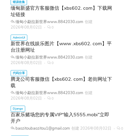
缅甸新盛官方客服微信【xbs602. com】下载网
址链接
缅甸小勐拉新世界www.8842030.com
创建
2026年08月02日
0
新世界在线娱乐图片【www .xbs602. com】平
台注册网址
缅甸小勐拉新世界www.8842030.com
创建
2026年08月02日
0
腾龙公司客服微信【xbs602. com】老街网址下
载
缅甸小勐拉新世界www.8842030.com
创建
2026年08月02日
0
百家乐赌场您的专属VIP“输入5555.mobi”立即
开户
baozitoubaozitou1@gmail.com
创建
2026年08月02日
0